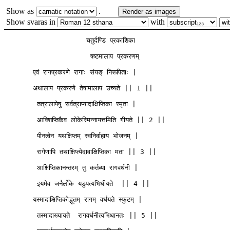
Show as
.
Render as images
Show svaras in
with
                    चतुर्दण्डि प्रकाशिका

                     षष्टमालाप प्रकरणम् 

       एवं रागप्रकरणे रागाः संयङ् निरूपिताः |

       अथालाप प्रकरणे तेषामालाप उच्यते || 1 ||

        तत्रालापेषु सर्वत्राप्यादाक्षिप्तिका स्मृता | 

        आक्शिप्तिकैव लोकेस्मिन्नायत्तमिति गीयते || 2 || 

        पीनत्वेन यथक्षिप्तम् स्वनिर्वाहाय भोजनम् |

        रागेणापि तथाक्षिप्त्येदावाक्षिप्तिका मता || 3 || 

        आक्षिप्तिकानन्तरम् तु कर्तव्या रागवर्धनी |

        इयमेव जनैर्लोके यडुपत्यभिधीयते  || 4 ||

       यस्मादाक्षिप्तिकोद्भूतम् रागम् वर्धयते स्फुटम् |

        तस्मादाख्यायते  रागवर्धनीत्यभिधानतः || 5 ||
