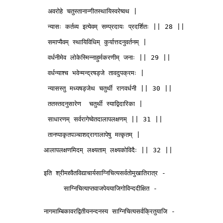
           अवरोहे चतुस्तानान्गीतस्थायिस्वरेष्वथ | 

           न्यासः कर्तव्य इत्येवम् सम्प्रदायः प्रदर्शितः || 28 ||

           समाप्यैवम् स्थायिविधिम् कुर्यात्तदनुवर्तनम् |

           वर्धनीमेव लोकेस्मिन्नाहुर्मकरणीम् जनाः || 29 ||

           वर्धन्याश्च भवेन्मन्द्रषड्जे तावदुपक्रमः |

           न्यासस्तु मध्यषड्जेथ चतुर्थी रागवर्धनी || 30 || 

           ततस्तदनुसारेण  चतुर्थी स्याद्विदारिका | 

           साधारणम् सर्वरागेष्वेतदालापलक्षणम् || 31 ||

           तानप्पाकृतपञ्चाशद्रागालापेषु मत्कृतम् |

          आलापलक्षणमिदम् लक्ष्यताम् लक्ष्यकोविदैः || 32 ||

          इति श्रीमद्द्वैतविद्याचार्यसाग्निचित्यसर्वतोमुखातिरात्र -

               साग्निचित्याप्तवाजपेययाजिगोविन्ददीक्षित -

          नागमाम्बिकावरद्वितीयनन्दनस्य साग्निचित्यसर्वक्रितुयाजि - 
