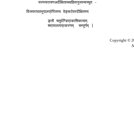
               यज्ननारायणअदीक्षिताव्यवहितानुजस्याच्युत - 

          विजयराघवभूपालप्रेरितस्य वेङ्कटेवरदीक्षितस्य 

                   कृतौ चतुर्दण्डिप्रकाशिकायाम् 

Copyright © 20
A