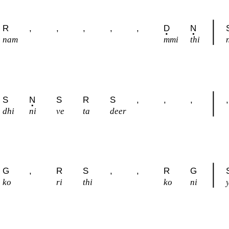
R
,
,
,
,
,
D
N
nam
mmi
thi
S
N
S
R
S
,
,
,
,
dhi
ni
ve
ta
deer
G
,
R
S
,
,
R
G
ko
ri
thi
ko
ni