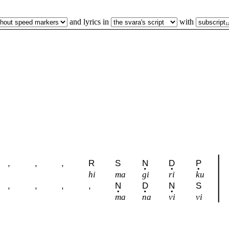
and lyrics in
with
,
,
,
R
S
N
D
P
hi
ma
gi
ri
ku
,
,
,
,
N
D
N
S
ma
na
vi
vi