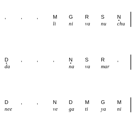
,
,
,
M
G
R
S
N
li
ni
va
nu
chu
D
,
,
,
N
S
R
,
da
na
va
mar
D
,
,
N
D
M
G
M
nee
ve
ga
ti
ya
ni