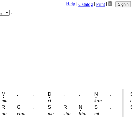
Help
|
|
|
|
Catalog
Print
Signin
.
M
,
,
D
,
,
N
,
ma
ri
kan
R
G
,
S
R
N
S
,
na
vam
ma
shu
bha
mi