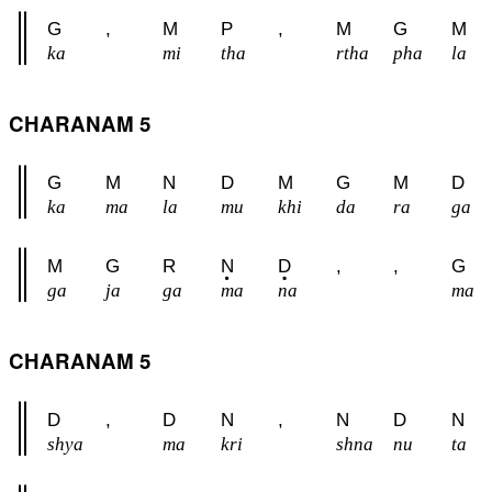
G
,
M
P
,
M
G
M
ka
mi
tha
rtha
pha
la
CHARANAM 5
G
M
N
D
M
G
M
D
ka
ma
la
mu
khi
da
ra
ga
M
G
R
N
D
,
,
G
ga
ja
ga
ma
na
ma
CHARANAM 5
D
,
D
N
,
N
D
N
shya
ma
kri
shna
nu
ta