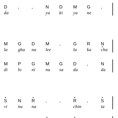
D
,
,
N
D
M
G
,
da
ya
ki
ya
ne
M
G
D
M
,
G
R
N
la
gha
na
lee
la
ka
cha
M
P
G
M
G
D
,
N
di
lo
ni
nu
sa
da
da
S
N
R
,
,
R
,
S
vi
nu
na
chin
ta