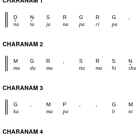
CHARANAM 1
D
N
S
R
G
R
G
,
na
ta
ja
na
pa
ri
pa
CHARANAM 2
M
G
R
,
S
R
S
N
ma
da
ma
tta
ma
hi
sha
CHARANAM 3
G
,
M
P
,
,
G
M
ka
ma
pa
li
ni
CHARANAM 4