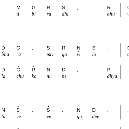
,
M
G
R
S
,
,
R
ti
bi
ru
dhi
bhu
D
G
,
S
R
N
S
,
bha
ra
mri
ga
vi
lo
D
G
R
N
D
,
,
P
,
la
chu
ko
ni
ne
dhya
N
S
,
S
,
N
D
,
,
la
ve
ve
ga
dee