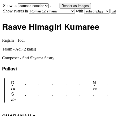
Show as
.
Render as images
Show svaras in
with
Raave Himagiri Kumaree
Ragam - Todi
Talam - Adi (2 kalai)
Composer - Shri Shyama Sastry
Pallavi
D
,
,
,
,
,
N
,
ra
ve
S
,
,
,
,
,
,
,
da