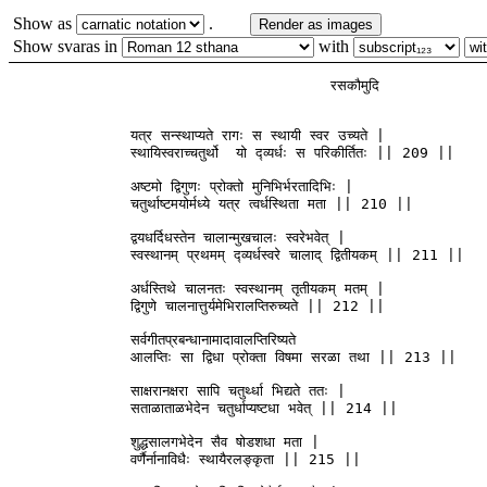
Show as
.
Render as images
Show svaras in
with
                                     रसकौमुदि  

              यत्र सन्स्थाप्यते रागः स स्थायी स्वर उच्यते | 

              स्थायिस्वराच्चतुर्थो  यो द्व्यर्धः स परिकीर्तितः || 209 ||

              अष्टमो द्विगुणः प्रोक्तो मुनिभिर्भरतादिभिः | 

              चतुर्थाष्टमयोर्मध्ये यत्र त्वर्धस्थिता मता || 210 ||

              द्वयधर्दिधस्तेन चालान्मुखचालः स्वरेभवेत् |

              स्वस्थानम् प्रथमम् द्व्यर्धस्वरे चालाद् द्वितीयकम् || 211 ||

              अर्धस्तिथे चालनतः स्वस्थानम् तृतीयकम् मतम् | 

              द्विगुणे चालनात्तुर्यमेभिरालप्तिरुच्यते || 212 ||

              सर्वगीतप्रबन्धानामादावालप्तिरिष्यते 

              आलप्तिः सा द्विधा प्रोक्ता विषमा सरळा तथा || 213 ||

              साक्षरानक्षरा सापि चतुर्थ्धा भिद्यते ततः |

              सताळाताळभेदेन चतुर्धाप्यष्टधा भवेत् || 214 || 

              शुद्धसालगभेदेन सैव षोडशधा मता |

              वर्णैर्नानाविधैः स्थायैरलङ्कृता || 215 || 
