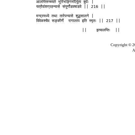
              आलप्तिरुच्च्यते भूरिभङ्गिभेदैर्युता बुधैः |

              यत्रैवांशग्रहन्यासे संपूर्णौडवषाडवे || 216 ||

              मन्द्रमध्ये तथा तारेपन्यासे शुद्धसालगे |

              विवेकश्चैव सङ्कीर्णे  रागालाप इति स्मृतः || 217 || 

Copyright © 20
A