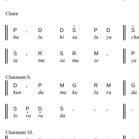
Charanam 8.
P
,
D
D
S
P
D
S
ba
la
ki
sa
la
ya
ch
S
,
R
S
R
M
,
P
ta
ma
sa
mu
se
ya
Charanam 9.
D
,
P
M
G
R
M
G
kun
da
mu
ku
la
ra
da
S
P
D
S
,
,
,
,
lo
va
ra
da
Charanam 10.