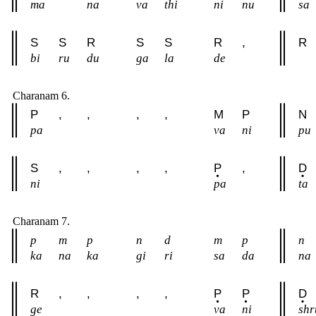
ma
na
va
thi
ni
nu
sa
S
S
R
S
S
R
,
R
bi
ru
du
ga
la
de
Charanam 6.
P
,
,
,
,
M
P
N
pa
va
ni
pu
S
,
,
,
,
P
,
D
ni
pa
ta
Charanam 7.
p
m
p
n
d
m
p
n
ka
na
ka
gi
ri
sa
da
na
R
,
,
,
,
P
P
D
ge
va
ni
shr