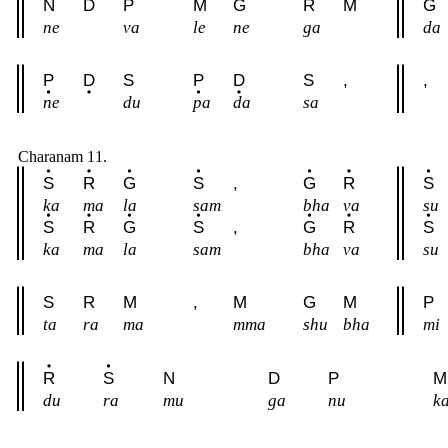
N
D
P
M
G
R
M
G
ne
va
le
ne
ga
da
P
D
S
P
D
S
,
,
ne
du
pa
da
sa
Charanam 11.
S
R
G
S
,
G
R
S
ka
ma
la
sam
bha
va
su
S
R
G
S
,
G
R
S
ka
ma
la
sam
bha
va
su
S
R
M
,
M
G
M
P
ta
ra
ma
mma
shu
bha
mi
R
S
N
D
P
M
du
ra
mu
ga
nu
k