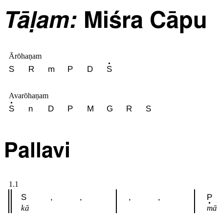
Tāḷam:
Miśra Cāpu
Ārōhaṇam
S
R
m
P
D
S
Avarōhaṇam
S
n
D
P
M
G
R
S
Pallavi
1.1
S
,
,
,
,
P
kā
mā