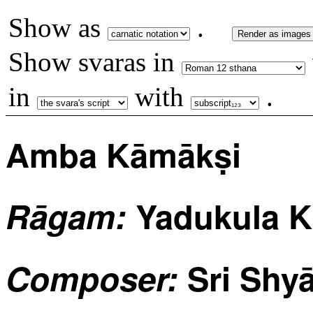
Show as
.
Render as images
Show svaras in
in
with
.
Amba Kāmākṣi
Rāgam:
Yadukula K
Composer:
Sri Shyā