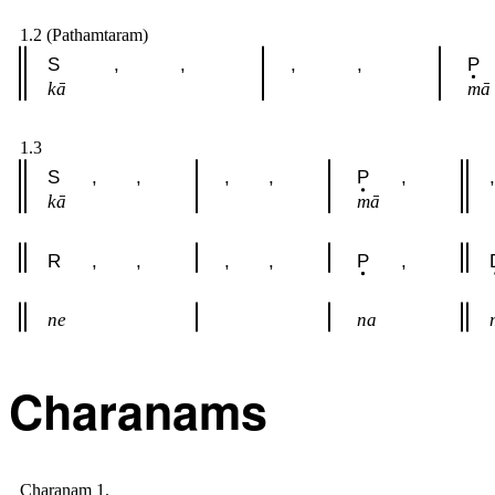
1.2 (Pathamtaram)
S
,
,
,
,
P
kā
mā
1.3
S
,
,
,
,
P
,
,
kā
mā
R
,
,
,
,
P
,
ne
na
Charanams
Charanam 1.