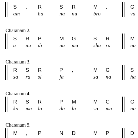
S
,
R
S
R
M
,
G
am
ba
na
nu
bro
va
Charanam 2.
S
R
P
M
G
S
R
M
a
nu
di
na
mu
sha
ra
na
Charanam 3.
R
S
R
P
,
M
G
S
sa
ra
si
ja
sa
na
ha
Charanam 4.
R
S
R
P
M
M
G
G
ka
ma
la
da
la
sa
ma
na
Charanam 5.
M
,
P
N
D
M
P
D