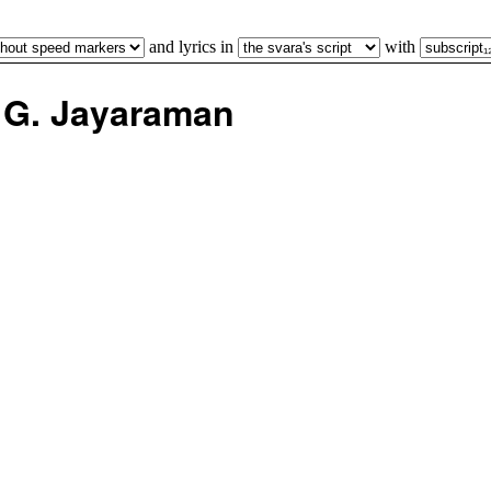
and lyrics in
with
i G. Jayaraman