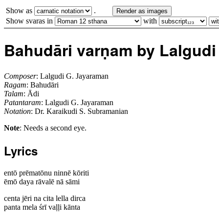
Show as
.
Render as images
Show svaras in
with
Bahudāri varṇam by Lalgud
Composer
: Lalgudi G. Jayaraman
Ragam
: Bahudāri
Talam
: Ādi
Patantaram
: Lalgudi G. Jayaraman
Notation
: Dr. Karaikudi S. Subramanian
Note
: Needs a second eye.
Lyrics
entō prēmatōnu ninnē kōriti
ēmō daya rāvalē nā sāmi
centa jēri na cita lella dirca
panta mela śrī vaḷḷi kānta