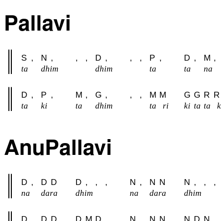
Pallavi
S
,
N
,
,
,
D
,
,
,
P
,
D
,
M
,
ta
dhim
dhim
ta
ta
na
D
,
P
,
M
,
G
,
,
,
M
M
G
G
R
R
ta
ki
ta
dhim
ta
ri
ki
ta
ta
AnuPallavi
D
,
D
D
D
,
,
,
N
,
N
N
N
,
,
,
na
dara
dhim
na
dara
dhim
D
,
D
D
D
M
D
,
N
,
N
N
N
D
N
,