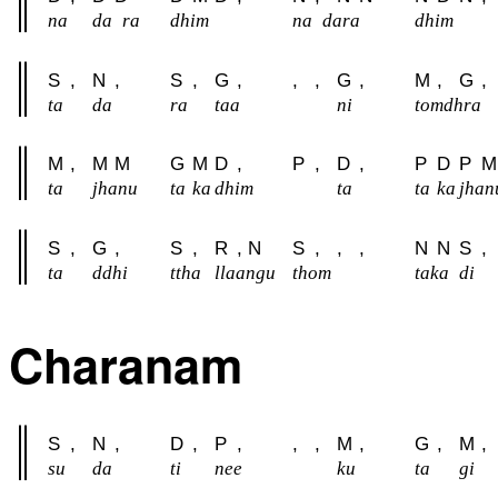
na
da
ra
dhim
na
dara
dhim
S
,
N
,
S
,
G
,
,
,
G
,
M
,
G
,
ta
da
ra
taa
ni
tomdhra
M
,
M
M
G
M
D
,
P
,
D
,
P
D
P
M
ta
jhanu
ta
ka
dhim
ta
ta
ka
jhan
S
,
G
,
S
,
R
,
N
S
,
,
,
N
N
S
,
ta
ddhi
ttha
llaangu
thom
taka
di
Charanam
S
,
N
,
D
,
P
,
,
,
M
,
G
,
M
,
su
da
ti
nee
ku
ta
gi