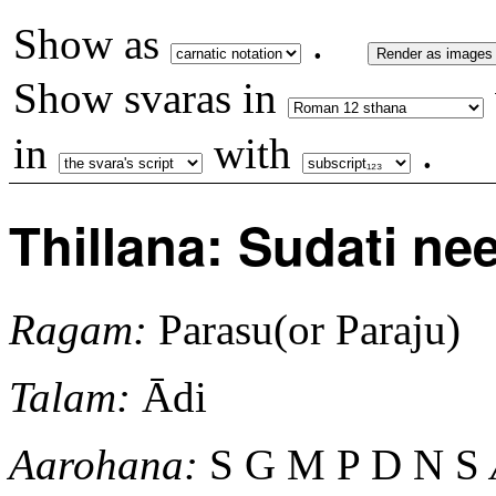
Show as
.
Render as images
Show svaras in
in
with
.
Thillana: Sudati ne
Ragam:
Parasu(or Paraju)
Talam:
Ādi
Aarohana:
S G M P D N S