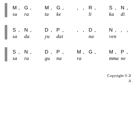
M
,
G
,
M
,
G
,
,
,
R
,
S
,
N
,
su
ra
ta
ke
li
ka
di
S
,
N
,
D
,
P
,
,
,
D
,
N
,
,
,
sa
da
yu
dai
na
ven
S
,
N
,
D
,
P
,
M
,
G
,
M
,
P
,
sa
ra
gu
na
ra
mma
ne
Copyright © 20
A