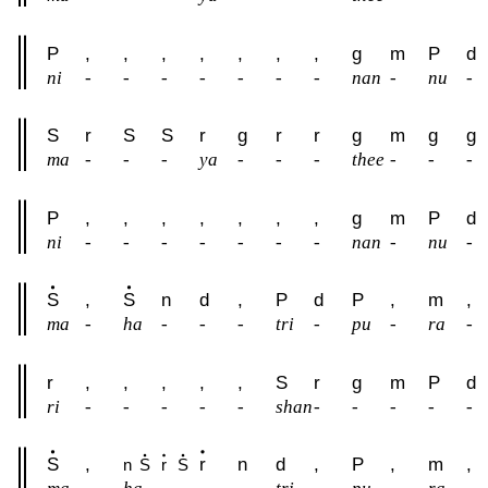
P
,
,
,
,
,
,
,
g
m
P
d
ni
-
-
-
-
-
-
-
nan
-
nu
-
S
r
S
S
r
g
r
r
g
m
g
g
ma
-
-
-
ya
-
-
-
thee
-
-
-
P
,
,
,
,
,
,
,
g
m
P
d
ni
-
-
-
-
-
-
-
nan
-
nu
-
S
,
S
n
d
,
P
d
P
,
m
,
ma
-
ha
-
-
-
tri
-
pu
-
ra
-
r
,
,
,
,
,
S
r
g
m
P
d
ri
-
-
-
-
-
shan
-
-
-
-
-
S
,
r
n
d
,
P
,
m
,
n
S
r
S