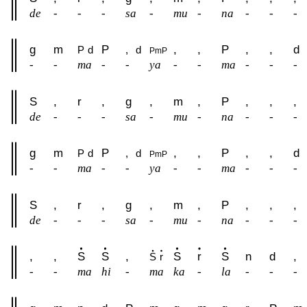
de
-
-
-
sa
-
mu
-
na
-
-
-
g
m
P
,
,
P
,
,
d
P
d
,
d
P
m
P
-
-
ma
-
-
ya
-
-
ma
-
-
-
S
,
r
,
g
,
m
,
P
,
,
,
de
-
-
-
sa
-
mu
-
na
-
-
-
g
m
P
,
,
P
,
,
d
P
d
,
d
P
m
P
-
-
ma
-
-
ya
-
-
ma
-
-
-
S
,
r
,
g
,
m
,
P
,
,
,
de
-
-
-
sa
-
mu
-
na
-
-
-
,
,
S
S
,
S
r
S
n
d
,
S
r
-
-
ma
hi
-
ma
ka
-
la
-
-
-