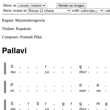
Show as
.
Render as images
Show svaras in
with
Ragam- Mayamalavagowla
Thalam- Rupakam
Composer- Ponniah Pillai
Pallavi
S
,
,
,
r
,
,
,
g
,
,
,
ma
-
-
-
ya
-
-
-
thee
-
-
-
P
,
,
,
,
,
,
,
d
,
d
,
ni
-
-
-
-
-
-
-
nan
-
nu
-
S
,
r
S
r
,
g
r
g
,
m
g
ma
-
-
-
ya
-
-
-
thee
-
-
-