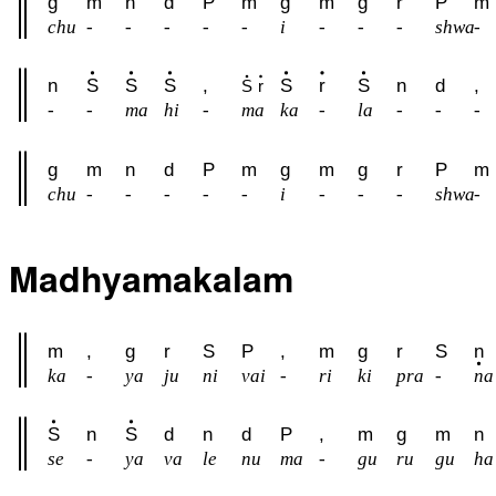
g
m
n
d
P
m
g
m
g
r
P
m
chu
-
-
-
-
-
i
-
-
-
shwa
-
n
S
S
S
,
S
r
S
n
d
,
S
r
-
-
ma
hi
-
ma
ka
-
la
-
-
-
g
m
n
d
P
m
g
m
g
r
P
m
chu
-
-
-
-
-
i
-
-
-
shwa
-
Madhyamakalam
m
,
g
r
S
P
,
m
g
r
S
n
ka
-
ya
ju
ni
vai
-
ri
ki
pra
-
na
S
n
S
d
n
d
P
,
m
g
m
n
se
-
ya
va
le
nu
ma
-
gu
ru
gu
ha