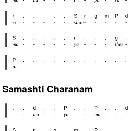
ma
-
ha
-
-
-
tri
-
pu
-
ra
-
r
,
,
,
,
,
S
r
g
m
P
d
ri
-
-
-
-
-
shan
-
-
-
-
-
S
,
,
,
,
,
r
,
,
,
g
,
ma
-
-
-
-
-
ya
-
-
-
thee
-
P
,
,
,
,
,
,
,
,
,
,
,
ni
-
-
-
-
-
-
-
-
-
-
-
Samashti Charanam
,
,
d
,
,
P
,
,
P
,
,
d
-
-
ma
-
-
ya
-
-
ma
-
-
-
S
,
r
,
g
,
m
,
P
,
,
,