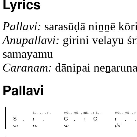
Lyrics
Pallavi:
sarasūḍā niṉṉē kō
Anupallavi:
girini velayu śrī
samayamu
Caranam:
dānipai neṉaruna i
Pallavi
S
,
,
,
,
,
r
,
m
G
,
,
m
G
,
,
m
S
,
,
r
S
,
,
m
G
,
,
m
S
,
,
r
S
,
r
,
G
,
r
G
r
,
,
sa
ra
sū
ḍā