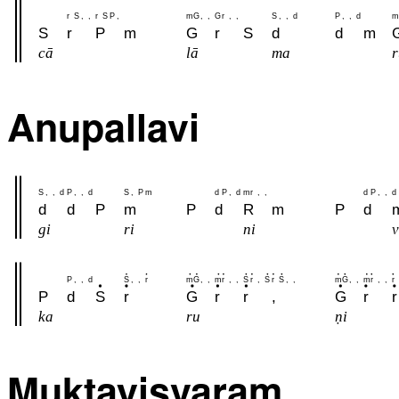
r
S
,
,
r
S
P
,
m
G
,
,
G
r
,
,
S
,
,
d
P
,
,
d
m
S
r
P
m
G
r
S
d
d
m
cā
lā
ma
r
Anupallavi
S
,
,
d
P
,
,
d
S
,
P
m
d
P
,
d
m
r
,
,
d
P
,
,
d
d
d
P
m
P
d
R
m
P
d
gi
ri
ni
v
P
,
,
d
S
,
,
r
m
G
,
,
m
r
,
,
S
r
,
S
r
S
,
,
m
G
,
,
m
r
,
,
r
P
d
S
r
G
r
r
,
G
r
r
ka
ru
ṇi
Muktayisvaram