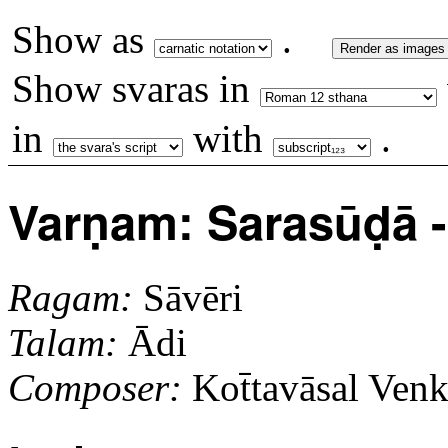
Show as
.
Render as images
Show svaras in
in
with
.
Varṇam: Sarasūḍā - 
Ragam:
Sāvēri
Talam:
Ādi
Composer:
Kot̄tavāsal Venk