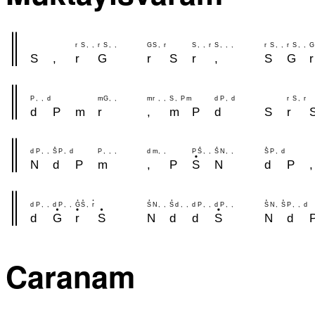
r
S
,
,
r
S
,
,
G
S
,
r
S
,
,
r
S
,
,
,
r
S
,
,
r
S
,
,
G
S
,
r
G
r
S
r
,
S
G
r
P
,
,
d
m
G
,
,
m
r
,
,
S
,
P
m
d
P
,
d
r
S
,
r
d
P
m
r
,
m
P
d
S
r
d
P
,
,
S
P
,
d
P
,
,
,
d
m
,
,
P
S
,
,
S
N
,
,
S
P
,
d
N
d
P
m
,
P
S
N
d
P
,
d
P
,
,
d
P
,
,
G
S
,
r
S
N
,
,
S
d
,
,
d
P
,
,
d
P
,
,
S
N
,
S
P
,
,
d
d
G
r
S
N
d
d
S
N
d
Caranam