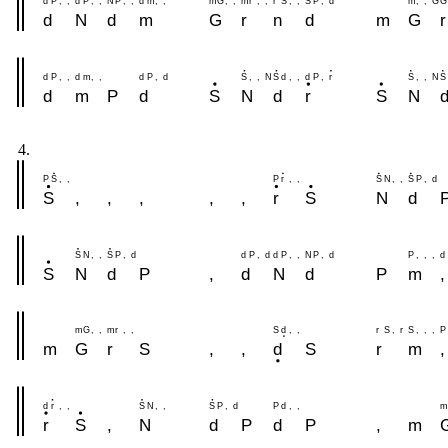
d
P
,
,
d
P
,
,
N
P
,
,
d
m
,
,
m
G
,
,
m
r
,
,
r
S
,
,
S
P
,
d
m
,
,
G
G
d
N
d
m
G
r
n
d
m
G
r
d
P
,
,
d
m
,
,
d
P
,
d
S
,
,
N
S
d
,
,
d
P
,
r
S
,
,
N
S
d
m
P
d
S
N
d
r
S
N
4.
P
S
,
,
P
r
,
,
S
N
,
,
S
P
,
d
S
,
,
,
,
,
r
S
N
d
S
N
,
,
S
P
,
d
d
P
,
d
d
P
,
,
N
P
,
d
P
,
,
,
d
S
N
d
P
,
d
N
d
P
m
,
m
G
,
,
m
r
,
,
S
d
,
,
r
S
,
r
S
,
,
,
P
m
G
r
S
,
,
d
S
r
m
,
d
r
,
,
S
N
,
,
S
P
,
d
P
d
,
,
m
r
S
,
N
d
P
d
P
,
m