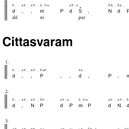
P
,
,
,
d
P
,
,
d
P
,
,
S
,
P
m
d
P
,
d
S
N
,
,
S
d
,
,
d
,
,
m
P
d
S
,
N
d
dā
ni
pai
Cittasvaram
1.
P
,
,
,
d
P
,
,
d
P
,
,
P
m
P
,
S
d
,
,
d
,
,
P
,
,
d
,
P
,
2.
P
,
,
,
d
P
,
,
d
P
,
,
S
P
,
,
d
P
,
d
S
,
P
m
d
P
,
,
d
P
,
,
S
d
,
N
P
d
P
m
P
d
N
3.