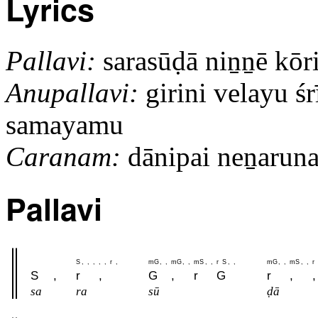
Lyrics
Pallavi:
sarasūḍā niṉṉē kō
Anupallavi:
girini velayu śrī
samayamu
Caranam:
dānipai neṉaruna i
Pallavi
S
,
,
,
,
,
r
,
m
G
,
,
m
G
,
,
m
S
,
,
r
S
,
,
m
G
,
,
m
S
,
,
r
S
,
r
,
G
,
r
G
r
,
,
sa
ra
sū
ḍā