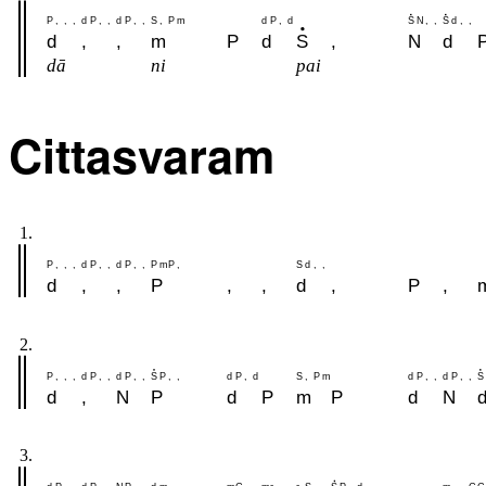
P
,
,
,
d
P
,
,
d
P
,
,
S
,
P
m
d
P
,
d
S
N
,
,
S
d
,
,
d
,
,
m
P
d
S
,
N
d
dā
ni
pai
Cittasvaram
1.
P
,
,
,
d
P
,
,
d
P
,
,
P
m
P
,
S
d
,
,
d
,
,
P
,
,
d
,
P
,
2.
P
,
,
,
d
P
,
,
d
P
,
,
S
P
,
,
d
P
,
d
S
,
P
m
d
P
,
,
d
P
,
,
S
d
,
N
P
d
P
m
P
d
N
3.