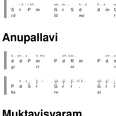
r
S
,
,
r
S
P
,
m
G
,
,
G
r
,
,
S
,
,
d
P
,
,
d
m
S
r
P
m
G
r
S
d
d
m
cā
lā
ma
r
Anupallavi
S
,
,
d
P
,
,
d
S
,
P
m
d
P
,
d
m
r
,
,
d
P
,
,
d
d
d
P
m
P
d
R
m
P
d
gi
ri
ni
v
P
,
,
d
S
,
,
r
m
G
,
,
m
r
,
,
S
r
,
S
r
S
,
,
m
G
,
,
m
r
,
,
r
P
d
S
r
G
r
r
,
G
r
r
ka
ru
ṇi
Muktayisvaram