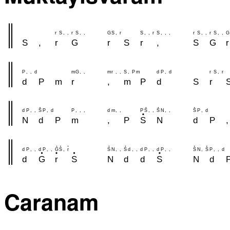
r
S
,
,
r
S
,
,
G
S
,
r
S
,
,
r
S
,
,
,
r
S
,
,
r
S
,
,
G
S
,
r
G
r
S
r
,
S
G
r
P
,
,
d
m
G
,
,
m
r
,
,
S
,
P
m
d
P
,
d
r
S
,
r
d
P
m
r
,
m
P
d
S
r
d
P
,
,
S
P
,
d
P
,
,
,
d
m
,
,
P
S
,
,
S
N
,
,
S
P
,
d
N
d
P
m
,
P
S
N
d
P
,
d
P
,
,
d
P
,
,
G
S
,
r
S
N
,
,
S
d
,
,
d
P
,
,
d
P
,
,
S
N
,
S
P
,
,
d
d
G
r
S
N
d
d
S
N
d
Caranam