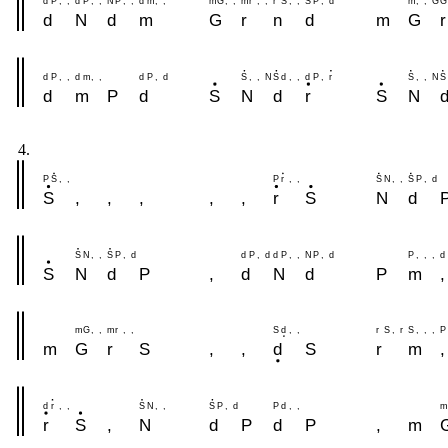
d
P
,
,
d
P
,
,
N
P
,
,
d
m
,
,
m
G
,
,
m
r
,
,
r
S
,
,
S
P
,
d
m
,
,
G
G
d
N
d
m
G
r
n
d
m
G
r
d
P
,
,
d
m
,
,
d
P
,
d
S
,
,
N
S
d
,
,
d
P
,
r
S
,
,
N
S
d
m
P
d
S
N
d
r
S
N
4.
P
S
,
,
P
r
,
,
S
N
,
,
S
P
,
d
S
,
,
,
,
,
r
S
N
d
S
N
,
,
S
P
,
d
d
P
,
d
d
P
,
,
N
P
,
d
P
,
,
,
d
S
N
d
P
,
d
N
d
P
m
,
m
G
,
,
m
r
,
,
S
d
,
,
r
S
,
r
S
,
,
,
P
m
G
r
S
,
,
d
S
r
m
,
d
r
,
,
S
N
,
,
S
P
,
d
P
d
,
,
m
r
S
,
N
d
P
d
P
,
m