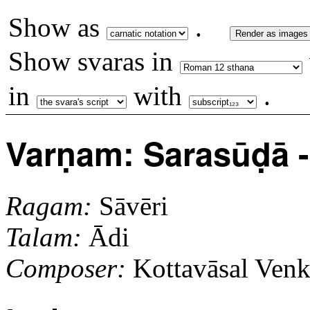
Show as
.
Render as images
Show svaras in
in
with
.
Varṇam: Sarasūḍā - 
Ragam:
Sāvēri
Talam:
Ādi
Composer:
Kottavāsal Venk