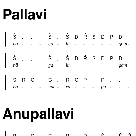
Pallavi
S
,
,
,
S
,
S
D
R
S
D
P
D
,
nā
-
-
-
ga
-
lin
-
-
-
-
-
gam
-
S
,
,
,
S
,
S
D
R
S
D
P
D
,
nā
-
-
-
ga
-
lin
-
-
-
-
-
gam
-
S
R
G
,
G
,
R
G
P
,
P
,
,
,
nā
-
-
-
ma
-
ru
-
-
-
pā
-
-
-
Anupallavi