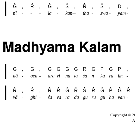
G
,
R
,
G
,
S
,
R
,
S
,
D
,
nī
-
-
-
la
-
kan-
-
tha
-
swa
-
yam
-
Madhyama Kalam
G
,
G
,
G
G
G
G
R
G
P
G
P
,
nā
-
gen
-
dra
vi
nu
ta
śa
n
ka
ra
lin
-
R
,
R
,
R
R
G
R
S
R
G
P
G
R
vā
-
ghi
-
śa
va
ra
da
gu
ru
gu
ha
van
-
Copyright © 20
A