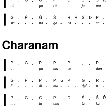
P
,
G
,
G
,
P
,
D
,
S
,
S
R
nā
-
-
-
ga
-
rā
-
-
-
ja
-
ma
-
G
,
R
,
G
,
S
,
R
R
S
D
P
,
sri
-
-
-
na
-
ga
-
ra
-
-
-
sti
-
Charanam
P
,
G
,
P
,
P
,
P
,
,
,
P
,
ā
-
-
-
ga
-
ma
-
vē
-
-
-
dān
-
G
,
P
,
P
,
P
G
P
,
G
,
R
,
ā
-
-
-
di
-
ma
-
-
-
dyā
-
n
-
P
,
G
,
G
,
P
,
D
,
S
,
S
R
mū
-
-
-
la
-
bhū
-
-
-
ta
-
kā
-