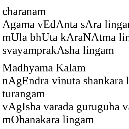
charanam
Agama vEdAnta sAra linga
mUla bhUta kAraNAtma li
svayamprakAsha lingam
Madhyama Kalam
nAgEndra vinuta shankara 
turangam
vAgIsha varada guruguha va
mOhanakara lingam