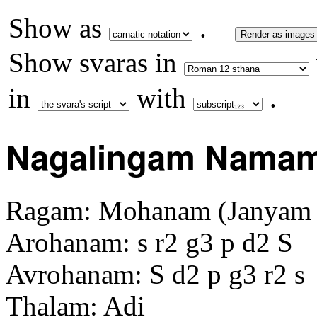
Show as
.
Render as images
Show svaras in
in
with
.
Nagalingam Namam
Ragam: Mohanam (Janyam o
Arohanam: s r2 g3 p d2 S
Avrohanam: S d2 p g3 r2 s
Thalam: Adi