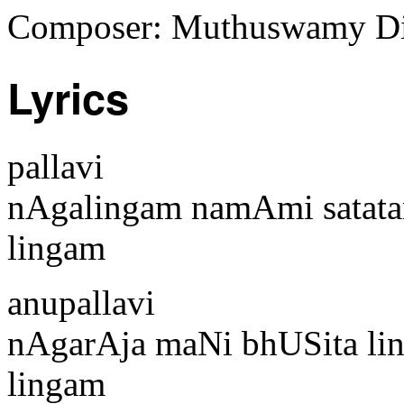
Composer: Muthuswamy Di
Lyrics
pallavi
nAgalingam namAmi satata
lingam
anupallavi
nAgarAja maNi bhUSita ling
lingam