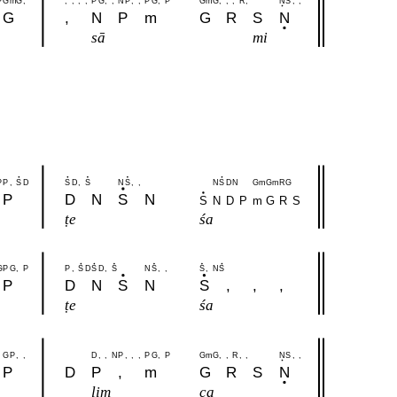
P
G
m
G
,
,
,
,
,
P
G
,
,
N
P
,
,
P
G
,
P
G
m
G
,
,
,
R
,
N
S
,
,
G
,
N
P
m
G
R
S
N
sā
mi
P
P
,
S
D
S
D
,
S
N
S
,
,
N
S
D
N
G
m
G
m
R
G
P
D
N
S
N
S
N
D
P
m
G
R
S
ṭe
śa
G
P
G
,
P
P
,
S
D
S
D
,
S
N
S
,
,
S
,
N
S
P
D
N
S
N
S
,
,
,
ṭe
śa
G
P
,
,
D
,
,
N
P
,
,
,
P
G
,
P
G
m
G
,
,
R
,
,
N
S
,
,
P
D
P
,
m
G
R
S
N
lim
ca