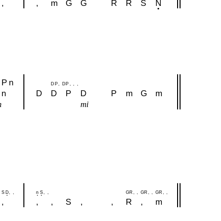
,
,
m
G
G
R
R
S
N
P
n
D
P
,
D
P
,
,
,
n
D
D
P
D
P
m
G
m
m
mi
S
D
,
,
n
S
,
,
G
R
,
,
G
R
,
,
G
R
,
,
,
,
,
S
,
,
R
,
m