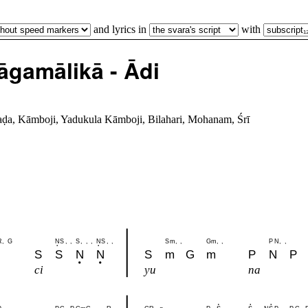
and lyrics in
with
gamālikā - Ādi
̄gaḍa, Kāmboji, Yadukula Kāmboji, Bilahari, Mohanam, Śrī
R
,
G
N
S
,
,
S
,
,
,
N
S
,
,
S
m
,
,
G
m
,
,
P
N
,
,
S
S
N
N
S
m
G
m
P
N
P
ci
yu
na