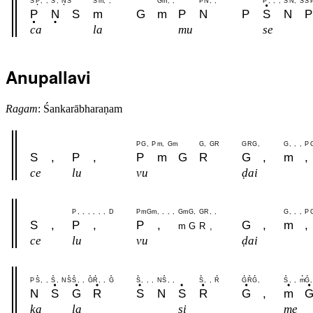
S
P
,
,
S
,
N
S
S
m
,
,
G
m
,
,
P
N
,
,
P
,
,
,
S
N
,
S
S
P
N
S
m
G
m
P
N
P
S
N
P
ca
la
mu
se
Anupallavi
Ragam
: Śankarābharaṇam
P
G
,
P
m
,
G
m
G
,
G
R
G
R
G
,
G
,
,
,
P
S
,
P
,
P
m
G
R
G
,
m
,
ce
lu
vu
ḍai
P
,
,
,
,
,
,
D
P
m
G
m
,
,
,
,
G
m
G
,
G
R
,
,
G
,
,
,
P
S
,
P
,
P
,
G
,
m
,
m
G
R
,
ce
lu
vu
ḍai
P
S
,
,
S
,
N
S
S
,
,
G
R
,
,
G
S
,
,
,
N
S
,
,
S
,
,
R
G
R
G
,
S
,
,
m
G
,
N
S
G
R
S
N
S
R
G
,
m
ka
la
si
me