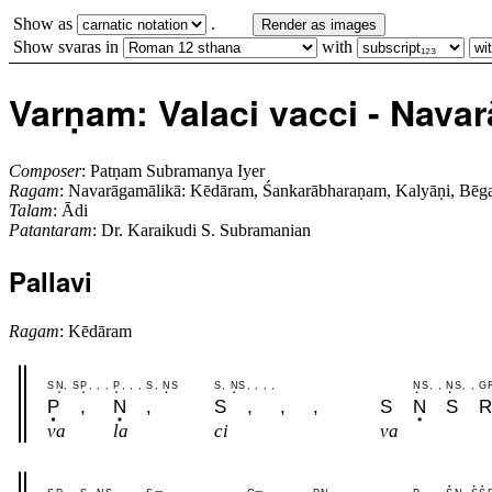
Show as
.
Render as images
Show svaras in
with
Varṇam: Valaci vacci - Navarā
Composer
: Patṇam Subramanya Iyer
Ragam
: Navarāgamālikā: Kēdāram, Śankarābharaṇam, Kalyāṇi, Be
Talam
: Ādi
Patantaram
: Dr. Karaikudi S. Subramanian
Pallavi
Ragam
: Kēdāram
S
N
,
S
P
,
,
,
P
,
,
,
S
,
N
S
S
,
N
S
,
,
,
,
N
S
,
,
N
S
,
,
G
P
,
N
,
S
,
,
,
S
N
S
R
va
la
ci
va