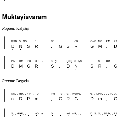
Muktāyisvaram
Ragam
: Kalyāṇi
D
S
D
,
S
,
N
S
S
,
,
,
G
R
,
,
G
R
,
,
G
m
G
,
M
G
,
,
P
M
,
,
P
D
N
S
R
,
G
S
R
G
M
,
D
P
M
,
,
D
M
,
,
P
G
,
,
M
R
,
G
S
,
N
S
D
S
D
,
S
,
N
S
S
,
,
,
G
R
,
,
D
M
G
R
S
,
D
N
S
R
,
Ragam
: Bēgaḍa
S
n
,
,
N
D
,
,
n
P
,
,
P
G
,
,
P
m
,
,
P
G
,
,
G
,
,
R
G
R
G
,
G
,
,
D
P
M
,
,
,
,
P
,
G
,
n
D
P
m
,
G
R
G
D
m
,
S
,
,
G
G
R
,
,
m
G
,
m
G
,
,
,
m
G
,
m
R
,
,
,
D
,
S
,
S
,
,
D
S
D
,
,
R