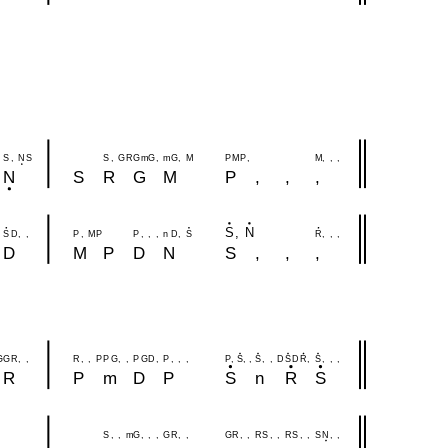
S
,
N
S
S
,
G
R
G
m
G
,
m
G
,
M
P
M
P
,
M
,
,
,
N
S
R
G
M
P
,
,
,
S
,
N
S
D
,
,
P
,
M
P
P
,
,
,
n
D
,
S
R
,
,
,
D
M
P
D
N
S
,
,
,
G
G
R
,
,
R
,
,
P
P
G
,
,
P
G
D
,
P
,
,
,
P
,
S
,
,
S
,
,
D
S
D
R
,
S
,
,
,
R
P
m
D
P
S
n
R
S
S
,
,
m
G
,
,
,
G
R
,
,
G
R
,
,
R
S
,
,
R
S
,
,
S
N
,
,