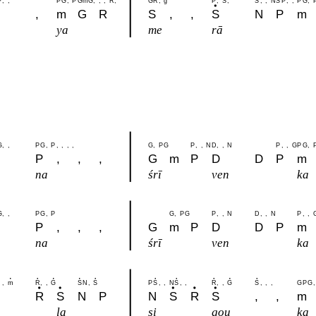
P
,
,
P
G
,
P
G
m
G
,
,
,
R
,
G
R
,
g
P
,
S
,
S
,
,
N
S
P
,
,
P
G
,
,
m
G
R
S
,
,
S
N
P
m
ya
me
rā
G
,
,
P
G
,
P
,
,
,
,
G
,
P
G
P
,
,
N
D
,
,
N
P
,
,
G
P
G
,
P
,
,
,
G
m
P
D
D
P
m
na
śrī
ven
ka
G
,
,
P
G
,
P
G
,
P
G
P
,
,
N
D
,
,
N
P
,
,
P
,
,
,
G
m
P
D
D
P
m
na
śrī
ven
ka
,
m
R
,
,
G
S
N
,
S
P
S
,
,
N
S
,
,
R
,
,
G
S
,
,
,
G
P
G
,
G
R
S
N
P
N
S
R
S
,
,
m
la
si
gou
ka