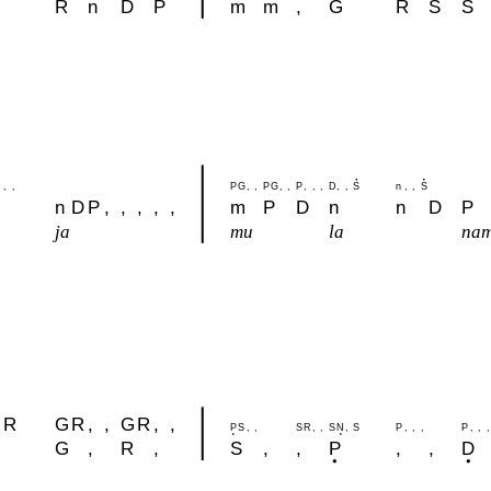
R
n
D
P
m
m
,
G
R
S
S
,
,
P
G
,
,
P
G
,
,
P
,
,
,
D
,
,
S
n
,
,
S
n
D
P
,
,
,
,
,
m
P
D
n
n
D
P
ja
mu
la
na
R
G
R
,
,
G
R
,
,
P
S
,
,
S
R
,
,
S
N
,
S
P
,
,
,
P
,
,
,
G
,
R
,
S
,
,
P
,
,
D