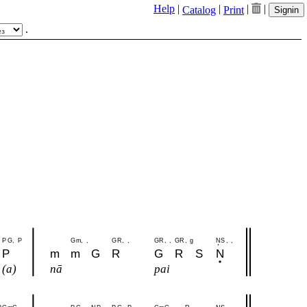
Help
|
|
|
|
Catalog
Print
Signin
.
P
G
,
P
G
m
,
,
G
R
,
,
G
R
,
,
G
R
,
g
N
S
,
,
P
m
m
G
R
G
R
S
N
(a)
nā
pai