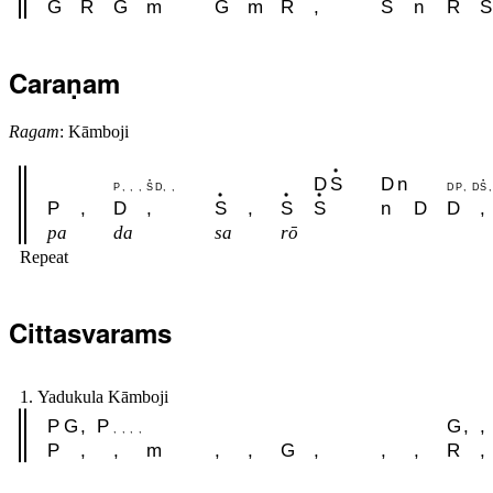
G
R
G
m
G
m
R
,
S
n
R
S
Caraṇam
Ragam
: Kāmboji
D
S
D
n
P
,
,
,
S
D
,
,
D
P
,
D
S
,
P
,
D
,
S
,
S
S
n
D
D
,
pa
da
sa
rō
Repeat
Cittasvarams
1. Yadukula Kāmboji
P
G
,
P
G
,
,
,
,
,
,
P
,
,
m
,
,
G
,
,
,
R
,