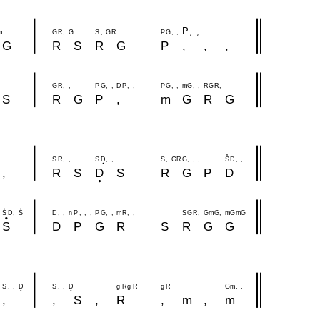
P
,
,
m
G
R
,
G
S
,
G
R
P
G
,
,
G
R
S
R
G
P
,
,
,
G
R
,
,
P
G
,
,
D
P
,
,
P
G
,
,
m
G
,
,
R
G
R
,
S
R
G
P
,
m
G
R
G
S
R
,
,
S
D
,
,
S
,
G
R
G
,
,
,
S
D
,
,
,
R
S
D
S
R
G
P
D
S
D
,
S
D
,
,
n
P
,
,
,
P
G
,
,
m
R
,
,
S
G
R
,
G
m
G
,
m
G
m
G
S
D
P
G
R
S
R
G
G
S
,
,
D
S
,
,
D
g
R
g
R
g
R
G
m
,
,
,
,
S
,
R
,
m
,
m