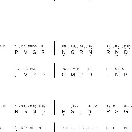
M
,
D
P
,
,
D
P
,
M
P
P
G
,
m
R
,
,
,
R
N
,
,
S
N
,
,
G
R
,
,
S
N
,
,
S
N
,
,
R
N
,
,
D
S
D
,
P
M
G
R
N
G
R
N
R
N
D
P
G
,
,
P
G
,
P
M
P
,
,
P
G
,
,
P
M
,
P
P
,
,
,
S
D
,
,
S
N
,
S
G
,
M
P
D
G
M
P
D
,
N
P
,
m
R
,
,
G
S
,
,
R
S
N
,
S
S
D
,
,
P
S
,
,
S
,
,
D
S
D
,
R
S
,
,
G
R
S
N
D
P
S
,
n
R
S
G
S
,
,
S
,
,
R
S
N
,
S
D
,
,
N
P
,
G
,
P
m
,
,
P
G
,
,
G
,
,
m
R
,
,
G
P
S
,
,