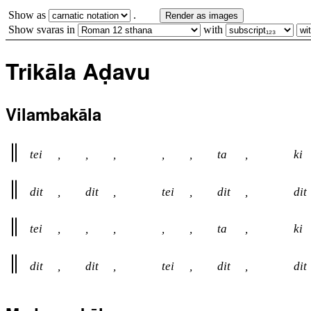
Show as
.
Render as images
Show svaras in
with
Trikāla Aḍavu
Vilambakāla
tei
,
,
,
,
,
ta
,
ki
dit
,
dit
,
tei
,
dit
,
dit
tei
,
,
,
,
,
ta
,
ki
dit
,
dit
,
tei
,
dit
,
dit