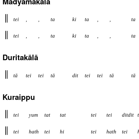
Madyamakāla
tei
,
,
ta
ki
ta
,
,
ta
tei
,
,
ta
ki
ta
,
,
ta
Duritakālā
tā
tei
tei
tā
dit
tei
tei
tā
tā
Kuraippu
tei
yum
tat
tat
tei
tei
ditdit
tei
hath
tei
hi
tei
hath
tei