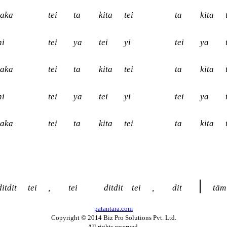
taka
tei
ta
kita
tei
ta
kita
hi
tei
ya
tei
yi
tei
ya
taka
tei
ta
kita
tei
ta
kita
hi
tei
ya
tei
yi
tei
ya
taka
tei
ta
kita
tei
ta
kita
ditdit
tei
,
tei
ditdit
tei
,
dit
tām
patantara.com
Copyright © 2014 Biz Pro Solutions Pvt. Ltd.
All rights reserved.