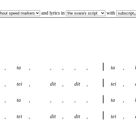
and lyrics in
with
,
ta
,
,
,
,
,
ta
,
,
tei
,
dit
,
dit
,
tei
,
,
ta
,
,
,
,
,
ta
,
,
tei
,
dit
,
dit
,
tei
,