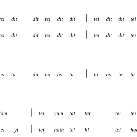
tei
dit
dit
tei
dit
dit
tei
dit
dit
tei
tei
dit
dit
tei
dit
dit
tei
dit
dit
tei
tei
tā
dit
tei
tei
tā
tā
tei
tei
tā
tōm
,
tei
yum
tat
tat
tei
tei
tei
yi
tei
hath
tei
hi
tei
ha