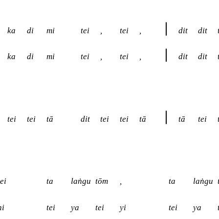
ka
di
mi
tei
,
tei
,
dit
dit
ka
di
mi
tei
,
tei
,
dit
dit
tei
tei
tā
dit
tei
tei
tā
tā
tei
tei
ta
laṅgu
tōm
,
ta
laṅgu
hi
tei
ya
tei
yi
tei
ya