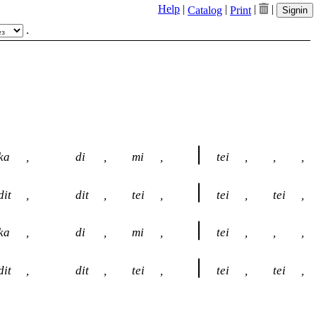
Help
|
|
|
|
Catalog
Print
Signin
.
ka
,
di
,
mi
,
tei
,
,
,
dit
,
dit
,
tei
,
tei
,
tei
,
ka
,
di
,
mi
,
tei
,
,
,
dit
,
dit
,
tei
,
tei
,
tei
,