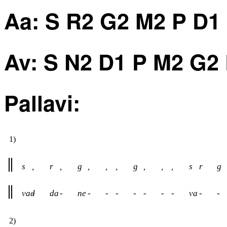
Aa: S R2 G2 M2 P D1
Av: S N2 D1 P M2 G2
Pallavi:
1)
s
,
r
,
g
,
,
,
g
,
,
,
s
r
g
vad
-
da
-
ne
-
-
-
-
-
-
-
va
-
-
2)