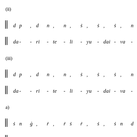
(ii)
d
p
,
d
n
,
n
,
ṡ
,
ṡ
,
ṡ
,
n
da
-
-
ri
-
te
-
li
-
yu
-
dai
-
va
-
(iii)
d
p
,
d
n
,
n
,
ṡ
,
ṡ
,
ṡ
,
n
da
-
-
ri
-
te
-
li
-
yu
-
dai
-
va
-
a)
ṡ
n
ġ
,
ṙ
,
ṙ
ṡ
ṙ
,
ṡ
,
ṡ
n
d