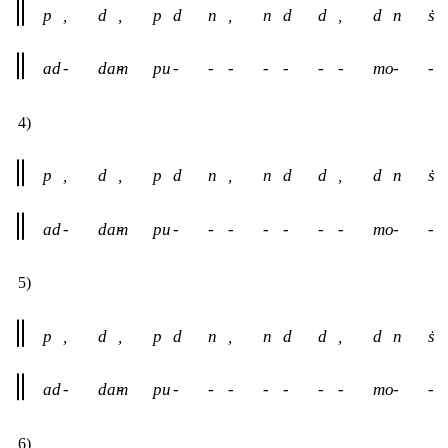
p
,
d
,
p
d
n
,
n
d
d
,
d
n
ṡ
ad
-
dam
-
pu
-
-
-
-
-
-
-
mo
-
-
4)
p
,
d
,
p
d
n
,
n
d
d
,
d
n
ṡ
ad
-
dam
-
pu
-
-
-
-
-
-
-
mo
-
-
5)
p
,
d
,
p
d
n
,
n
d
d
,
d
n
ṡ
ad
-
dam
-
pu
-
-
-
-
-
-
-
mo
-
-
6)