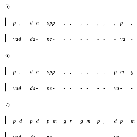
5)
p
,
d
n
ḏp̱p̱
,
,
,
,
,
,
,
,
p
,
vad
-
da
-
ne
-
-
-
-
-
-
-
-
va
-
6)
p
,
d
n
ḏp̱p̱
,
,
,
,
,
,
,
p
m
g
vad
-
da
-
ne
-
-
-
-
-
-
-
va
-
-
7)
p
d
p
d
p
m
g
r
g
m
p
,
d
p
m