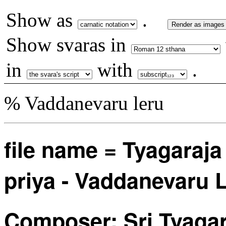
Show as
.
Render as images
Show svaras in
in
with
.
% Vaddanevaru leru
file name = Tyagara
priya - Vaddanevaru 
Composer: Sri Tyaga