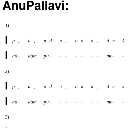
AnuPallavi:
1)
p
,
d
,
p
d
n
,
n
d
d
,
d
n
ṡ
ad
-
dam
-
pu
-
-
-
-
-
-
-
mo
-
-
2)
p
,
d
,
p
d
n
,
n
d
d
,
d
n
ṡ
ad
-
dam
-
pu
-
-
-
-
-
-
-
mo
-
-
3)