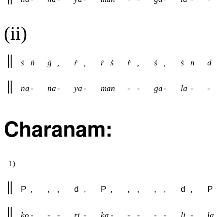
(ii)
ṡ
ṅ
ġ
,
ṙ
,
ṙ
ṡ
ṙ
,
ṡ
,
ṡ
n
d
na
-
na
-
ya
-
man
-
-
-
ga
-
la
-
-
Charanam:
1)
P
,
,
,
d
,
P
,
,
,
,
,
d
,
P
ko
-
-
-
ri
-
ka
-
-
-
-
-
li
-
la