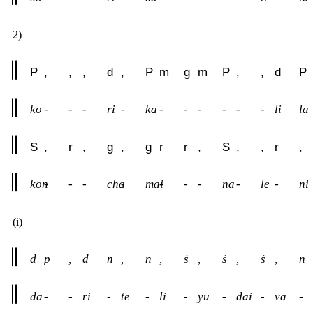
2)
P
,
,
,
d
,
P
m
g
m
P
,
,
d
P
ko
-
-
-
ri
-
ka
-
-
-
-
-
-
li
la
S
,
r
,
g
,
g
r
r
,
S
,
,
r
,
kon
-
-
-
cha
-
mai
-
-
-
na
-
le
-
ni
(i)
d
p
,
d
n
,
n
,
ṡ
,
ṡ
,
ṡ
,
n
da
-
-
ri
-
te
-
li
-
yu
-
dai
-
va
-