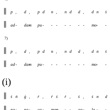
p
,
d
,
p
d
n
,
n
d
d
,
d
n
ṡ
ad
-
dam
-
pu
-
-
-
-
-
-
-
mo
-
-
7)
p
,
d
,
p
d
n
,
n
d
d
,
d
n
ṡ
ad
-
dam
-
pu
-
-
-
-
-
-
-
mo
-
-
(i)
ṡ
ṅ
ġ
,
ṙ
,
ṙ
ṡ
ṙ
,
ṡ
,
ṡ
n
d
na
-
na
-
ya
-
man
-
-
-
ga
-
la
-
-