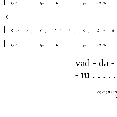
tya
-
-
-
ga
-
ra
-
-
-
ja
-
hrud
-
-
b)
ṡ
n
ġ
,
ṙ
,
ṙ
ṡ
ṙ
,
ṡ
,
ṡ
n
d
tya
-
-
-
ga
-
ra
-
-
-
ja
-
hrud
-
-
vad - da - 
- ru . . . . .
Copyright © 20
A