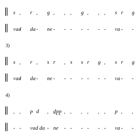
s
,
r
,
g
,
,
,
g
,
,
,
s
r
g
vad
-
da
-
ne
-
-
-
-
-
-
-
va
-
-
3)
s
,
r
,
s
r
,
s
s
r
g
,
s
r
g
vad
-
da
-
ne
-
-
-
-
-
-
-
va
-
-
4)
,
,
p
d
,
ḏp̱p̱
,
,
,
,
,
,
p
,
,
-
-
vad
da
-
ne
-
-
-
-
-
-
va
-
-