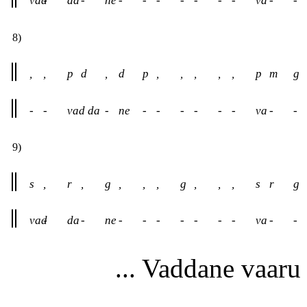
vad
-
da
-
ne
-
-
-
-
-
-
-
va
-
-
8)
,
,
p
d
,
d
p
,
,
,
,
,
p
m
g
-
-
vad
da
-
ne
-
-
-
-
-
-
va
-
-
9)
s
,
r
,
g
,
,
,
g
,
,
,
s
r
g
vad
-
da
-
ne
-
-
-
-
-
-
-
va
-
-
... Vaddane vaaru .