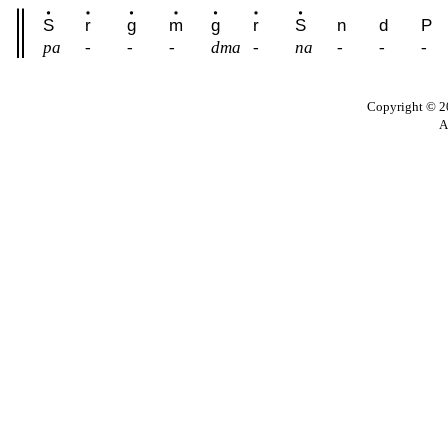
S
r
g
m
g
r
S
n
d
P
pa
-
-
-
dma
-
na
-
-
-
Copyright © 20
A