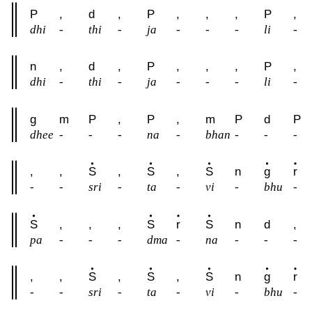
P
,
d
,
P
,
,
,
P
,
dhi
-
thi
-
ja
-
-
-
li
-
n
,
d
,
P
,
,
,
P
,
dhi
-
thi
-
ja
-
-
-
li
-
g
m
P
,
P
,
m
P
d
P
dhee
-
-
-
na
-
bhan
-
-
-
,
,
S
,
S
,
S
n
g
r
-
-
sri
-
ta
-
vi
-
bhu
-
S
,
,
,
S
r
S
n
d
,
pa
-
-
-
dma
-
na
-
-
-
,
,
S
,
S
,
S
n
g
r
-
-
sri
-
ta
-
vi
-
bhu
-