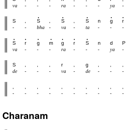
va
-
-
-
ra
-
-
-
ya
-
S
,
S
,
S
,
S
n
g
r
-
-
bha
-
va
-
ta
-
-
-
S
r
g
m
g
r
S
n
d
P
va
-
-
-
ra
-
-
-
ya
-
S
,
,
,
r
,
g
,
,
,
de
-
-
-
va
-
de
-
-
-
,
,
,
,
,
,
,
,
,
,
-
-
-
-
-
-
-
-
-
-
Charanam