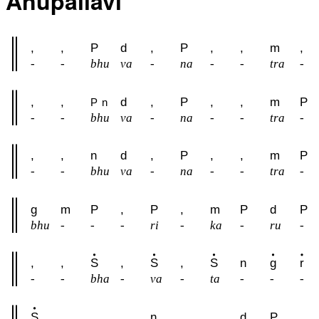
Anupallavi
,
,
P
d
,
P
,
,
m
,
-
-
bhu
va
-
na
-
-
tra
-
,
,
d
,
P
,
,
m
P
P
n
-
-
bhu
va
-
na
-
-
tra
-
,
,
n
d
,
P
,
,
m
P
-
-
bhu
va
-
na
-
-
tra
-
g
m
P
,
P
,
m
P
d
P
bhu
-
-
-
ri
-
ka
-
ru
-
,
,
S
,
S
,
S
n
g
r
-
-
bha
-
va
-
ta
-
-
-
S
,
,
,
n
,
,
d
P
,