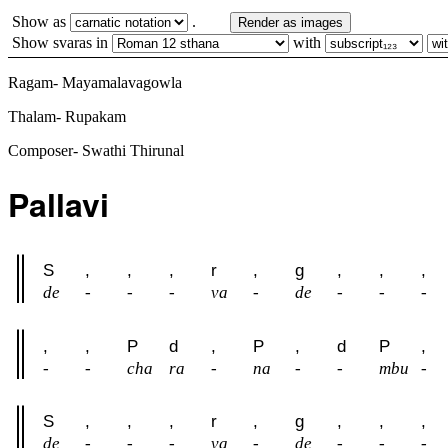
Show as
.
Render as images
Show svaras in
with
Ragam- Mayamalavagowla
Thalam- Rupakam
Composer- Swathi Thirunal
Pallavi
S
,
,
,
r
,
g
,
,
,
de
-
-
-
va
-
de
-
-
-
,
,
P
d
,
P
,
d
P
,
-
-
cha
ra
-
na
-
-
mbu
-
S
,
,
,
r
,
g
,
,
,
de
-
-
-
va
-
de
-
-
-