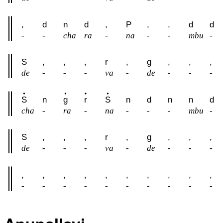
,
d
n
d
,
P
,
,
d
d
-
-
cha
ra
-
na
-
-
mbu
-
S
,
,
,
r
,
g
,
,
,
de
-
-
-
va
-
de
-
-
-
S
n
g
r
S
n
d
n
n
d
cha
-
ra
-
na
-
-
-
mbu
-
S
,
,
,
r
,
g
,
,
,
de
-
-
-
va
-
de
-
-
-
,
,
,
,
,
,
,
,
,
,
-
-
-
-
-
-
-
-
-
-