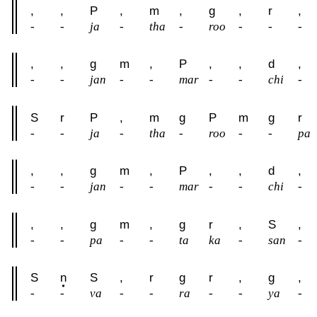
,
,
P
,
m
,
g
,
r
,
-
-
ja
-
tha
-
roo
-
-
-
,
,
g
m
,
P
,
,
d
,
-
-
jan
-
-
mar
-
-
chi
-
S
r
P
,
m
g
P
m
g
r
-
-
ja
-
tha
-
roo
-
-
pa
,
,
g
m
,
P
,
,
d
,
-
-
jan
-
-
mar
-
-
chi
-
,
,
g
m
,
g
r
,
S
,
-
-
pa
-
-
ta
ka
-
san
-
S
n
S
,
r
g
r
,
g
,
-
-
va
-
-
ra
-
-
ya
-