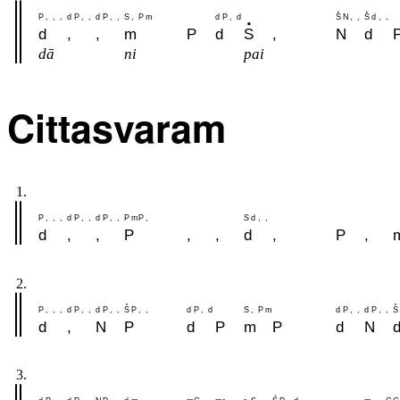
P
,
,
,
d
P
,
,
d
P
,
,
S
,
P
m
d
P
,
d
S
N
,
,
S
d
,
,
d
,
,
m
P
d
S
,
N
d
dā
ni
pai
Cittasvaram
1.
P
,
,
,
d
P
,
,
d
P
,
,
P
m
P
,
S
d
,
,
d
,
,
P
,
,
d
,
P
,
2.
P
,
,
,
d
P
,
,
d
P
,
,
S
P
,
,
d
P
,
d
S
,
P
m
d
P
,
,
d
P
,
,
S
d
,
N
P
d
P
m
P
d
N
3.