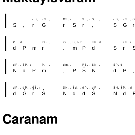
r
S
,
,
r
S
,
,
G
S
,
r
S
,
,
r
S
,
,
,
r
S
,
,
r
S
,
,
G
S
,
r
G
r
S
r
,
S
G
r
P
,
,
d
m
G
,
,
m
r
,
,
S
,
P
m
d
P
,
d
r
S
,
r
d
P
m
r
,
m
P
d
S
r
d
P
,
,
S
P
,
d
P
,
,
,
d
m
,
,
P
S
,
,
S
N
,
,
S
P
,
d
N
d
P
m
,
P
S
N
d
P
,
d
P
,
,
d
P
,
,
G
S
,
r
S
N
,
,
S
d
,
,
d
P
,
,
d
P
,
,
S
N
,
S
P
,
,
d
d
G
r
S
N
d
d
S
N
d
Caranam