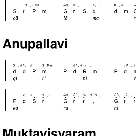
r
S
,
,
r
S
P
,
m
G
,
,
G
r
,
,
S
,
,
d
P
,
,
d
m
S
r
P
m
G
r
S
d
d
m
cā
lā
ma
r
Anupallavi
S
,
,
d
P
,
,
d
S
,
P
m
d
P
,
d
m
r
,
,
d
P
,
,
d
d
d
P
m
P
d
R
m
P
d
gi
ri
ni
v
P
,
,
d
S
,
,
r
m
G
,
,
m
r
,
,
S
r
,
S
r
S
,
,
m
G
,
,
m
r
,
,
r
P
d
S
r
G
r
r
,
G
r
r
ka
ru
ṇi
Muktayisvaram