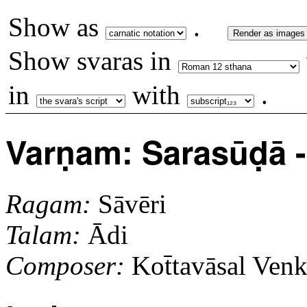
Show as
.
Render as images
Show svaras in
in
with
.
Varṇam: Sarasūḍā - 
Ragam:
Sāvēri
Talam:
Ādi
Composer:
Kot̄tavāsal Venk