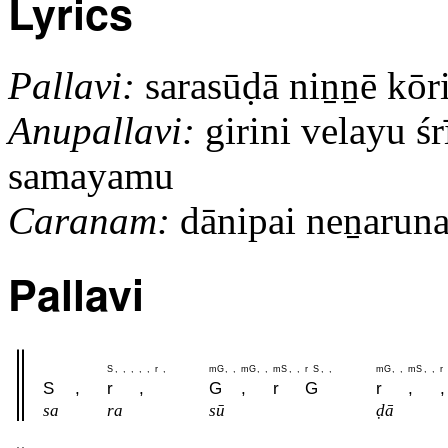
Lyrics
Pallavi:
sarasūḍā niṉṉē kō
Anupallavi:
girini velayu śrī
samayamu
Caranam:
dānipai neṉaruna i
Pallavi
S
,
,
,
,
,
r
,
m
G
,
,
m
G
,
,
m
S
,
,
r
S
,
,
m
G
,
,
m
S
,
,
r
S
,
r
,
G
,
r
G
r
,
,
sa
ra
sū
ḍā