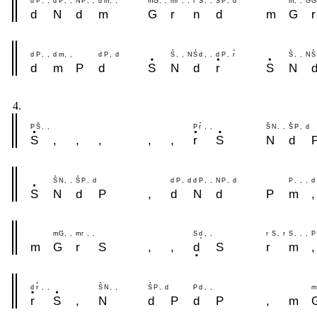
d
P
,
,
d
P
,
,
N
P
,
,
d
m
,
,
m
G
,
,
m
r
,
,
r
S
,
,
S
P
,
d
m
,
,
G
G
d
N
d
m
G
r
n
d
m
G
r
d
P
,
,
d
m
,
,
d
P
,
d
S
,
,
N
S
d
,
,
d
P
,
r
S
,
,
N
S
d
m
P
d
S
N
d
r
S
N
4.
P
S
,
,
P
r
,
,
S
N
,
,
S
P
,
d
S
,
,
,
,
,
r
S
N
d
S
N
,
,
S
P
,
d
d
P
,
d
d
P
,
,
N
P
,
d
P
,
,
,
d
S
N
d
P
,
d
N
d
P
m
,
m
G
,
,
m
r
,
,
S
d
,
,
r
S
,
r
S
,
,
,
P
m
G
r
S
,
,
d
S
r
m
,
d
r
,
,
S
N
,
,
S
P
,
d
P
d
,
,
m
r
S
,
N
d
P
d
P
,
m