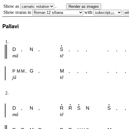
Show as
.
Render as images
Show svaras in
with
Pallavi
1.
D
,
N
,
S
,
,
,
,
,
,
mā
tē
G
,
M
,
,
,
,
,
,
P
M
M
,
jā
tē
2.
D
,
N
,
R
R
S
N
S
,
,
mā
tē