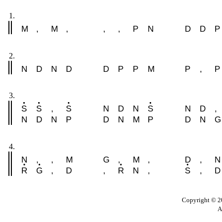
1.
M
,
M
,
,
,
P
N
D
D
P
2.
N
D
N
D
D
P
P
M
P
,
P
3.
S
S
,
S
N
D
N
S
N
D
,
N
D
N
P
D
N
M
P
D
N
G
4.
N
,
,
M
G
,
M
,
D
,
N
R
G
,
D
,
R
N
,
S
,
D
Copyright © 20
A