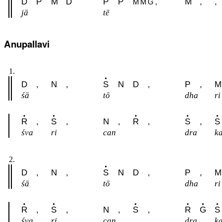
D
P
M
D
P
P
M
,
,
M
M
G
,
jā
tē
Anupallavi
1.
D
,
N
,
S
N
D
,
P
,
M
śā
tō
dha
ri
R
,
S
,
N
,
R
,
S
,
S
śva
ri
can
dra
k
2.
D
,
N
,
S
N
D
,
P
,
M
śā
tō
dha
ri
R
,
S
,
N
,
S
,
R
G
S
śva
ri
can
dra
k