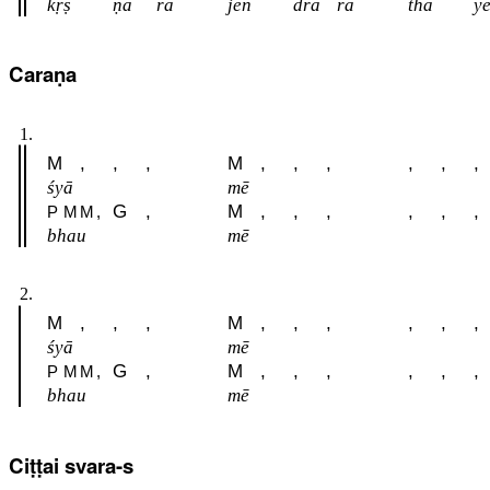
kṛṣ
ṇa
rā
jēn
dra
ra
thā
y
Caraṇa
1.
M
,
,
,
M
,
,
,
,
,
,
śyā
mē
G
,
M
,
,
,
,
,
,
P
M
M
,
bhau
mē
2.
M
,
,
,
M
,
,
,
,
,
,
śyā
mē
G
,
M
,
,
,
,
,
,
P
M
M
,
bhau
mē
Ciṭṭai svara-s