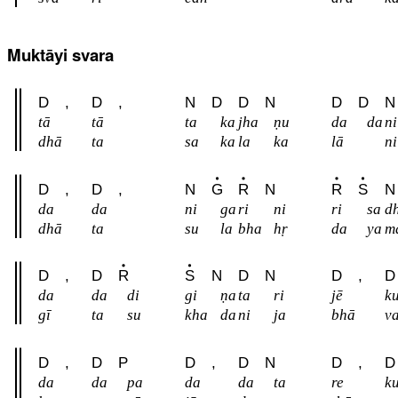
Muktāyi svara
D
,
D
,
N
D
D
N
D
D
N
tā
tā
ta
ka
jha
ṇu
da
da
ni
dhā
ta
sa
ka
la
ka
lā
ni
D
,
D
,
N
G
R
N
R
S
N
da
da
ni
ga
ri
ni
ri
sa
d
dhā
ta
su
la
bha
hṛ
da
ya
m
D
,
D
R
S
N
D
N
D
,
D
da
da
di
gi
ṇa
ta
ri
jē
k
gī
ta
su
kha
da
ni
ja
bhā
v
D
,
D
P
D
,
D
N
D
,
D
da
da
pa
da
da
ta
re
k