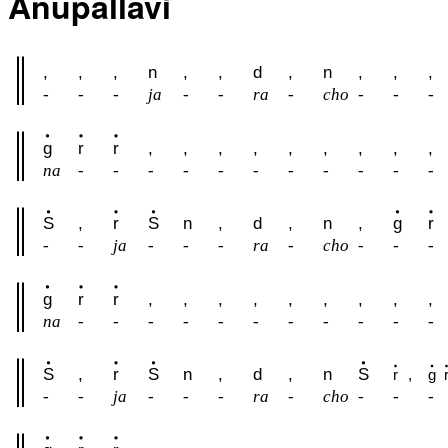
Anupallavi
,
,
,
n
,
,
d
,
n
,
,
,
-
-
-
ja
-
-
ra
-
cho
-
-
-
g
r
r
,
,
,
,
,
,
,
,
,
na
-
-
-
-
-
-
-
-
-
-
-
S
,
r
S
n
,
d
,
n
,
g
r
-
-
ja
-
-
-
ra
-
cho
-
-
-
g
r
r
,
,
,
,
,
,
,
,
,
na
-
-
-
-
-
-
-
-
-
-
-
S
,
r
S
n
,
d
,
n
S
r
,
g
-
-
ja
-
-
-
ra
-
cho
-
-
-