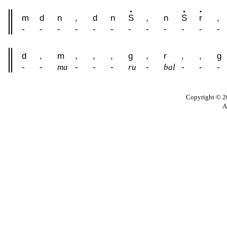
m
d
n
,
d
n
S
,
n
S
r
,
-
-
-
-
-
-
-
-
-
-
-
-
d
,
m
,
,
,
g
,
r
,
,
g
-
-
ma
-
-
-
ru
-
bal
-
-
-
Copyright © 20
A