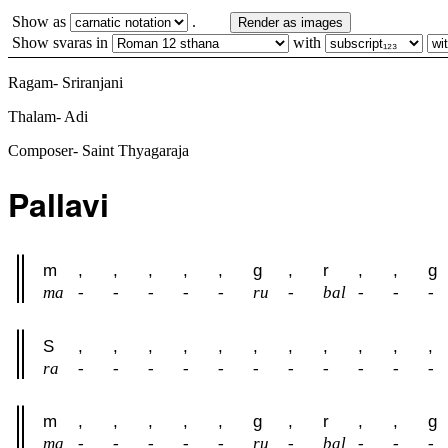
Show as
.
Render as images
Show svaras in
with
Ragam- Sriranjani
Thalam- Adi
Composer- Saint Thyagaraja
Pallavi
m
,
,
,
,
,
g
,
r
,
,
g
ma
-
-
-
-
-
ru
-
bal
-
-
-
S
,
,
,
,
,
,
,
,
,
,
,
ra
-
-
-
-
-
-
-
-
-
-
-
m
,
,
,
,
,
g
,
r
,
,
g
ma
-
-
-
-
-
ru
-
bal
-
-
-