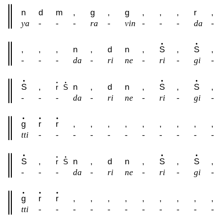
n
d
m
,
g
,
g
,
,
,
r
,
ya
-
-
-
ra
-
vin
-
-
-
da
-
,
,
,
n
,
d
n
,
S
,
S
,
-
-
-
da
-
ri
ne
-
ri
-
gi
-
S
,
n
,
d
n
,
S
,
S
,
r
S
-
-
-
da
-
ri
ne
-
ri
-
gi
-
g
r
r
,
,
,
,
,
,
,
,
,
tti
-
-
-
-
-
-
-
-
-
-
-
S
,
n
,
d
n
,
S
,
S
,
r
S
-
-
-
da
-
ri
ne
-
ri
-
gi
-
g
r
r
,
,
,
,
,
,
,
,
,
tti
-
-
-
-
-
-
-
-
-
-
-