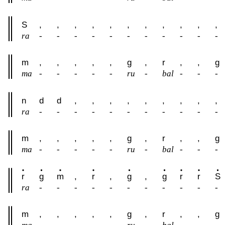
S
,
,
,
,
,
,
,
,
,
,
,
ra
-
-
-
-
-
-
-
-
-
-
-
m
,
,
,
,
,
g
,
r
,
,
g
ma
-
-
-
-
-
ru
-
bal
-
-
-
n
d
d
,
,
,
,
,
,
,
,
,
ra
-
-
-
-
-
-
-
-
-
-
-
m
,
,
,
,
,
g
,
r
,
,
g
ma
-
-
-
-
-
ru
-
bal
-
-
-
r
g
m
,
r
,
g
,
g
r
r
S
ra
-
-
-
-
-
-
-
-
-
-
-
m
,
,
,
,
,
g
,
r
,
,
g