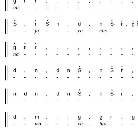
g
r
r
,
,
,
,
,
,
,
,
,
na
-
-
-
-
-
-
-
-
-
-
-
S
,
r
S
n
,
d
,
n
S
r
,
g
-
-
ja
-
-
-
ra
-
cho
-
-
-
g
r
r
,
,
,
,
,
,
,
,
,
na
-
-
-
-
-
-
-
-
-
-
-
d
,
n
,
d
n
S
,
n
S
r
,
-
-
-
-
-
-
-
-
-
-
-
-
m
d
n
,
d
n
S
,
n
S
r
,
-
-
-
-
-
-
-
-
-
-
-
-
d
,
m
,
,
,
g
,
g
r
,
g
-
-
ma
-
-
-
ru
-
bal
-
-
-