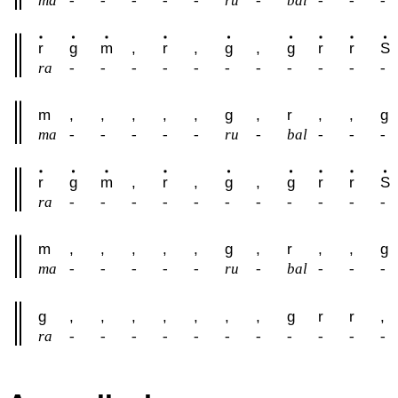
ma
-
-
-
-
-
ru
-
bal
-
-
-
r
g
m
,
r
,
g
,
g
r
r
S
ra
-
-
-
-
-
-
-
-
-
-
-
m
,
,
,
,
,
g
,
r
,
,
g
ma
-
-
-
-
-
ru
-
bal
-
-
-
r
g
m
,
r
,
g
,
g
r
r
S
ra
-
-
-
-
-
-
-
-
-
-
-
m
,
,
,
,
,
g
,
r
,
,
g
ma
-
-
-
-
-
ru
-
bal
-
-
-
g
,
,
,
,
,
,
,
g
r
r
,
ra
-
-
-
-
-
-
-
-
-
-
-