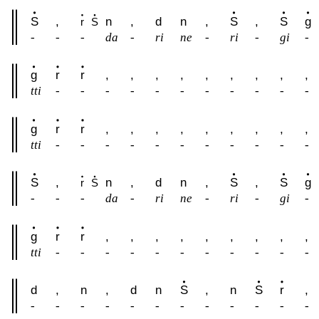
S
,
n
,
d
n
,
S
,
S
g
r
S
-
-
-
da
-
ri
ne
-
ri
-
gi
-
g
r
r
,
,
,
,
,
,
,
,
,
tti
-
-
-
-
-
-
-
-
-
-
-
g
r
r
,
,
,
,
,
,
,
,
,
tti
-
-
-
-
-
-
-
-
-
-
-
S
,
n
,
d
n
,
S
,
S
g
r
S
-
-
-
da
-
ri
ne
-
ri
-
gi
-
g
r
r
,
,
,
,
,
,
,
,
,
tti
-
-
-
-
-
-
-
-
-
-
-
d
,
n
,
d
n
S
,
n
S
r
,
-
-
-
-
-
-
-
-
-
-
-
-