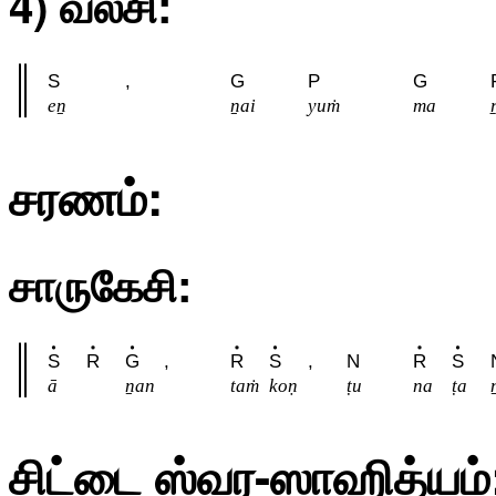
4) வலசி:
S
,
G
P
G
eṉ
ṉai
yuṁ
ma
சரணம்:
சாருகேசி:
S
R
G
,
R
S
,
N
R
S
ā
ṉan
taṁ
koṇ
ṭu
na
ṭa
சிட்டை ஸ்வர-ஸாஹித்யம்