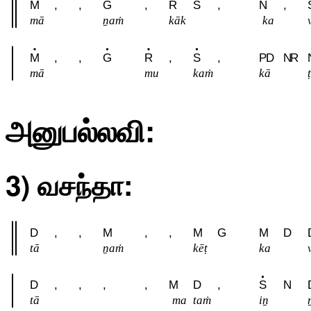
M
,
,
G
,
R
S
,
N
,
mā
ṉaṁ
kāk
ka
M
,
,
G
R
,
S
,
P
D
N
R
mā
mu
kaṁ
kā
t
அனுபல்லவி:
3) வசந்தா:
D
,
,
M
,
,
M
G
M
D
tā
ṉaṁ
kēṭ
ka
D
,
,
,
,
M
D
,
S
N
tā
ma
taṁ
iṉ