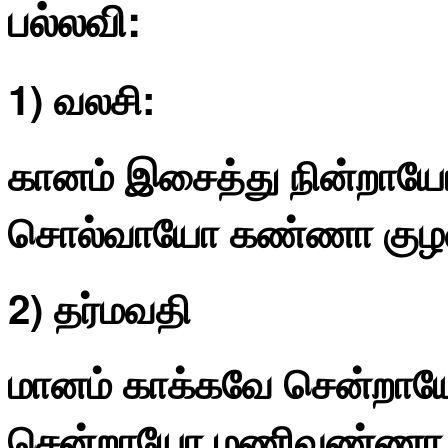
பல்லவி:
1) வலசி:
கானம் இசைத்து நின்றாய
சொல்வாயோ கண்ணா குழல
2) தர்மவதி
மானம் காக்கவே சென்றாயோ
சென்றாயோ மணிவண்ணா