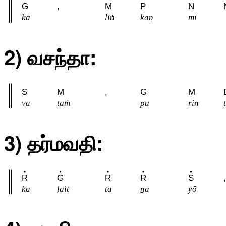
G
,
M
P
N
kā
liṅ
kaṉ
mī
2) வசந்தா:
S
M
,
G
M
va
taṁ
pu
rin
t
3) தர்மவதி:
R
G
R
R
S
,
ka
ḷait
ta
ṉa
yō