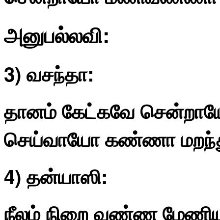
அனுபல்லவி:
3) வசந்தா:
தானம் கேட்கவே சென்றாய
செய்வாயோ கண்ணா மறந்
4) தன்யாஸி:
நீலம் நிறை வண்ண மேணிய