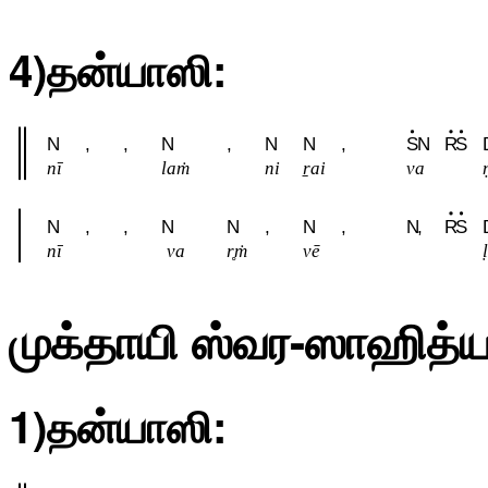
4)தன்யாஸி:
N
,
,
N
,
N
N
,
S
N
R
S
nī
laṁ
ni
ṟai
va
N
,
,
N
N
,
N
,
N
,
R
S
nī
va
r̥ṁ
vē
l
முக்தாயி ஸ்வர-ஸாஹித்ய
1)தன்யாஸி: