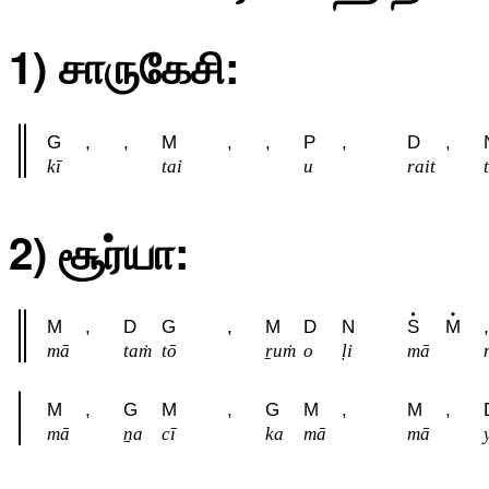
1) சாருகேசி:
G
,
,
M
,
,
P
,
D
,
kī
tai
u
rait
2) சூர்யா:
M
,
D
G
,
M
D
N
S
M
,
mā
taṁ
tō
ṟuṁ
o
ḷi
mā
M
,
G
M
,
G
M
,
M
,
mā
ṉa
cī
ka
mā
mā