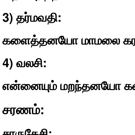
3) தர்மவதி:
களைத்தனயோ மாமலை கரம
4) வலசி:
என்னையும் மறந்தனயோ 
சரணம்:
சாருகேசி: