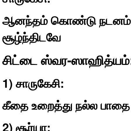
ஆனந்தம் கொண்டு நடனம் 
சூழ்ந்திடவே
சிட்டை ஸ்வர-ஸாஹித்யம்
1) சாருகேசி:
கீதை உறைத்து நல்ல பாதை
2) சூர்யா: