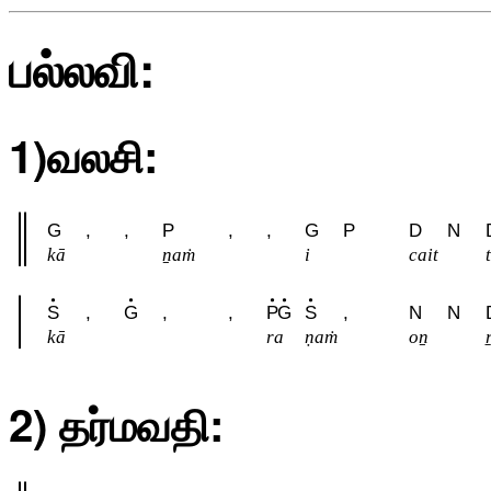
பல்லவி:
1)வலசி:
G
,
,
P
,
,
G
P
D
N
kā
ṉaṁ
i
cait
S
,
G
,
,
P
G
S
,
N
N
kā
ra
ṇaṁ
oṉ
r
2) தர்மவதி: