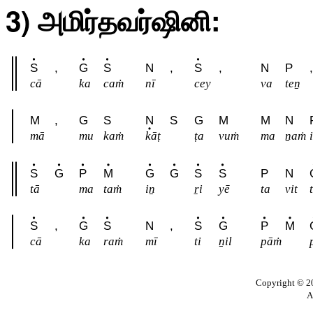
3) அமிர்தவர்ஷினி:
S
,
G
S
N
,
S
,
N
P
,
cā
ka
caṁ
nī
cey
va
teṉ
M
,
G
S
N
S
G
M
M
N
mā
mu
kaṁ
kāṭ
ṭa
vuṁ
ma
ṉaṁ
i
S
G
P
M
G
G
S
S
P
N
tā
ma
taṁ
iṉ
ṟi
yē
ta
vit
t
S
,
G
S
N
,
S
G
P
M
cā
ka
raṁ
mī
ti
ṉil
pāṁ
Copyright © 20
A