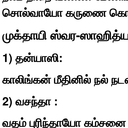
சொல்வாயோ கருணை கொ
முக்தாயி ஸ்வர-ஸாஹித்ய
1) தன்யாஸி:
காலிங்கன் மீதினில் நல் ந
2) வசந்தா :
வதம் புரிந்தாயோ கம்சனை