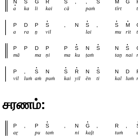
N
S
G
R
S
,
,
S
M
G
a
ka
li
kai
cā
paṁ
tīrt
P
D
P
S
,
N
S
,
S
M
a
ra
ṉ
vil
lai
mu
rit
P
P
D
P
P
S
N
S
N
S
mā
ma
ṇi
ma
ku
ṭaṁ
taṉ
nai
P
,
S
N
S
R
N
S
N
D
vil
luṁ
aṁ
puṁ
kai
yil
ēn
ti
kal
luṁ
சரணம்:
P
,
P
S
,
N
G
,
R
,
aṟ
pu
taṁ
ni
kaḻt
tuṁ