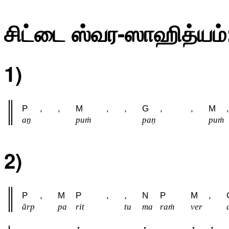
சிட்டை ஸ்வர-ஸாஹித்யம்
1)
P
,
,
M
,
,
G
,
,
M
,
aṉ
puṁ
paṇ
puṁ
2)
P
,
M
P
,
,
N
P
M
,
ārp
pa
rit
tu
ma
raṁ
ver