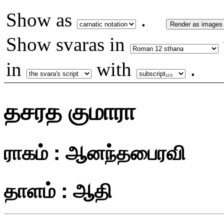
Show as
.
Render as images
Show svaras in
in
with
.
தசரத குமாரா
ராகம் : ஆனந்தபைரவி
தாளம் : ஆதி