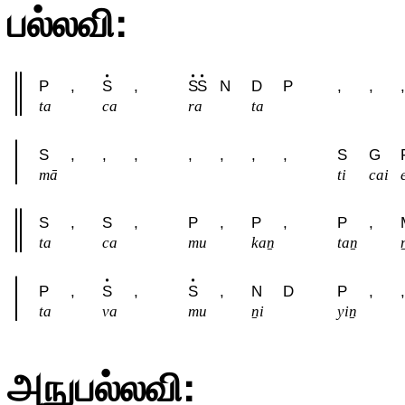
பல்லவி:
P
,
S
,
S
S
N
D
P
,
,
,
ta
ca
ra
ta
S
,
,
,
,
,
,
,
S
G
mā
ti
cai
S
,
S
,
P
,
P
,
P
,
ta
ca
mu
kaṉ
taṉ
P
,
S
,
S
,
N
D
P
,
,
ta
va
mu
ṉi
yiṉ
அநுபல்லவி: