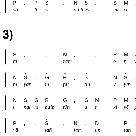
P
,
P
S
,
N
S
,
S
M
,
vā
li
ye
ṉuṁ
vā
ṉa
ra
3)
P
,
,
,
M
,
,
,
P
M
tā
raṁ
o
r̥
N
S
,
G
R
,
S
,
N
S
,
tu
yar
tu
ṭai
ttu
u
yir
N
S
G
R
G
,
G
M
P
M
u
nai
ni
ṉain
tēṉ
u
r̥
ki
yē
P
,
,
S
,
N
,
D
,
P
,
vā
tañ
jaṁ
un
taṉ