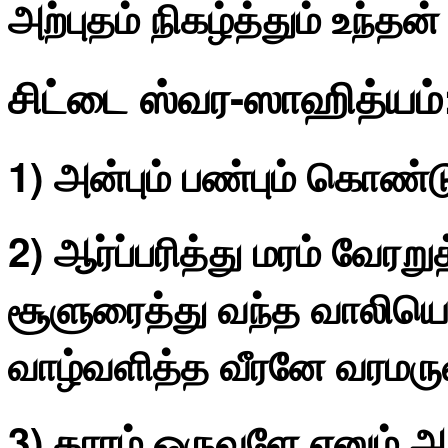
அற்புதம் நிகழ்த்தும் உந
சிட்டை ஸ்வர-ஸாஹித்யம்
1) அன்பும் பண்பும் கொண்
2) ஆர்ப்பரித்து மரம் வேரறு
சூளுரைத்து வந்த வாலிய
வாழ்வளித்த வீரனே வரமரு
3) தாரம் ஒருவளே எனும் அ