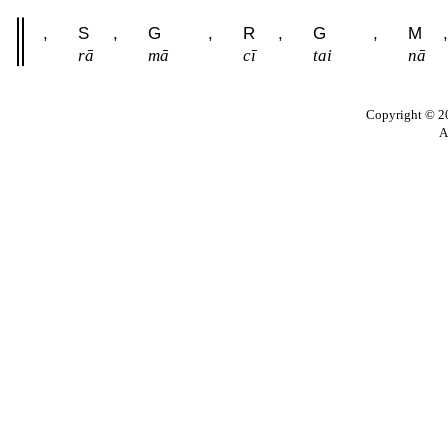
,
S
,
G
,
R
,
G
,
M
,
rā
mā
cī
tai
nā
Copyright © 20
A