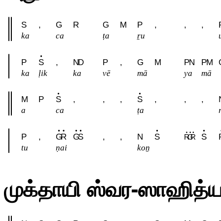
S
,
G
R
G
M
P
,
,
,
ka
ca
ṭa
ṟu
u
P
S
,
N
D
P
,
G
M
P
N
P
M
ka
ḷik
ka
vē
mā
ya
mā
M
P
S
,
,
,
S
,
,
,
a
ca
ṭa
P
,
G
R
G
S
,
,
N
S
S
R
G
R
tu
ṇai
koṉ
முக்தாயி ஸ்வர-ஸாஹித்ய