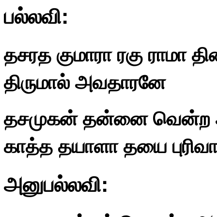
பல்லவி:
தசரத குமாரா ரகு ராமா தி
திருமால் அவதாரனே
தசமுகன் தன்னை வென்ற அ
காத்த தயாளா தயை புரிவா
அனுபல்லவி: