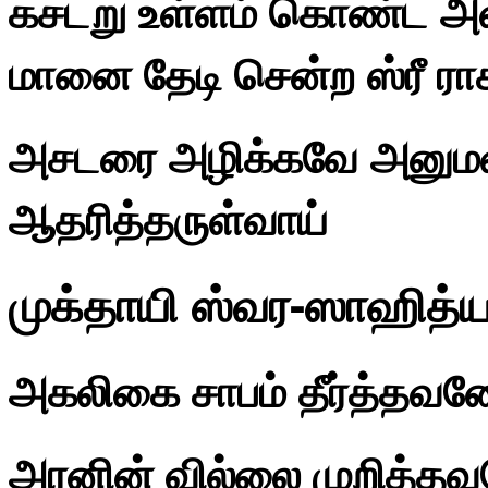
கசடறு உள்ளம் கொண்ட அ
மானை தேடி சென்ற ஸ்ரீ 
அசடரை அழிக்கவே அனு
ஆதரித்தருள்வாய்
முக்தாயி ஸ்வர-ஸாஹித்ய
அகலிகை சாபம் தீர்த்தவன
அரனின் வில்லை முறித்