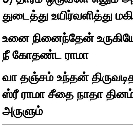
துடைத்து உயிர்வளித்து மக
உனை நினைந்தேன் உருகியே
நீ கோதண்ட ராமா
வா தஞ்சம் உந்தன் திருவடித
ஸ்ரீ ராமா சீதை நாதா தின
அருளும்