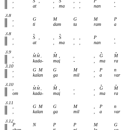
,
S
,
,
S
,
,
P
,
,
at
,
ma
,
,
nan
-
3.8
,
G
M
G
M
P
,
ti
dam
ta
ram
a
3.8
,
S
,
,
S
,
,
P
,
,
at
,
ma
,
,
nan
-
3.9
,
M
,
,
,
G
M
M
M
,
,
kada-
mai
,
-
,
ma
ra
3.10
,
G
M
G
M
,
P
n
,
kalan
ga
mil
,
a
var
3.10
,
M
,
,
,
G
M
M
M
,
om
kada-
mai
,
-
,
ma
ra
3.11
,
G
M
G
M
,
P
n
,
kalan
ga
mil
,
a
var
3.12
P
N
P
P
M
G
shan
-
ti
ni
la
va