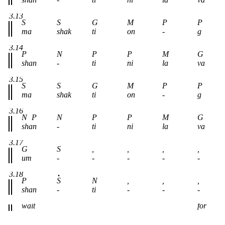
3.13
S
S
G
M
P
P
ma
shak
ti
on
-
g
3.14
P
N
P
P
M
G
shan
-
ti
ni
la
va
3.15
S
S
G
M
P
P
ma
shak
ti
on
-
g
3.16
N
P
N
P
P
M
G
shan
-
ti
ni
la
va
3.17
G
S
,
,
,
,
um
-
-
-
-
-
3.18
P
S
N
,
,
,
shan
-
ti
-
-
-
wait
for