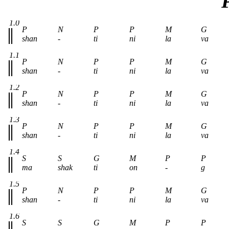
1.0
P
N
P
P
M
G
shan
-
ti
ni
la
va
1.1
P
N
P
P
M
G
shan
-
ti
ni
la
va
1.2
P
N
P
P
M
G
shan
-
ti
ni
la
va
1.3
P
N
P
P
M
G
shan
-
ti
ni
la
va
1.4
S
S
G
M
P
P
ma
shak
ti
on
-
g
1.5
P
N
P
P
M
G
shan
-
ti
ni
la
va
1.6
S
S
G
M
P
P