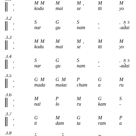
,
M
M
M
M
,
M
M
,
kodu
mai
se
tti
yo
3.2
,
S
G
S
,
,
N
S
,
nar
gu
nam
-
-adai
3.3
,
M
M
M
M
,
M
M
,
kodu
mai
se
tti
yo
3.4
,
S
G
S
,
,
N
S
,
nar
gu
nam
-
-adai
3.5
,
G
M
G
M
P
G
M
,
mada
maiac
cham
a
ru
3.6
,
M
P
M
G
S
,
nal
lo
ru
kam
-
3.7
,
G
M
G
M
P
,
ti
dam
ta
ram
a
3.8