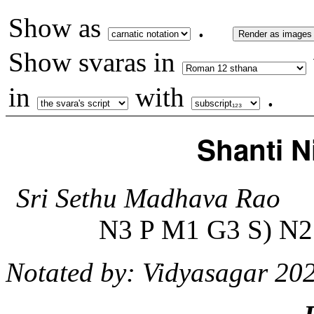
Show as
.
Render as images
Show svaras in
in
with
.
Shanti 
Sri Sethu Madhava Rao
N3 P M1 G3 S) N
Notated by: Vidyasagar 20