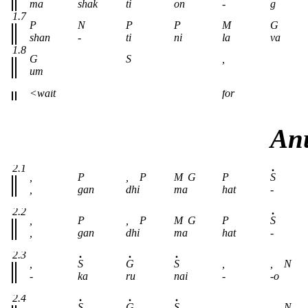
ma
shak
ti
on
-
g
1.7
P
N
P
P
M
G
shan
-
ti
ni
la
va
1.8
G
S
,
um
<wait
for
Anu
2.1
,
P
,
P
M
G
P
S
,
gan
dhi
ma
hat
-
2.2
,
P
,
P
M
G
P
S
,
gan
dhi
ma
hat
-
2.3
,
S
G
S
,
,
N
-
ka
ru
nai
-
-o
2.4
,
S
G
S
,
,
N