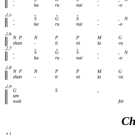
-
ka
ru
nai
-
-o
2.5
,
S
G
S
,
,
N
-
ka
ru
nai
-
-o
2.6
N
P
N
P
P
M
G
shan
-
ti
ni
la
va
2.7
,
S
G
S
,
,
N
-
ka
ru
nai
-
-o
2.8
N
P
N
P
P
M
G
shan
-
ti
ni
la
va
2.9
G
S
,
um
wait
for
Ch
3.1